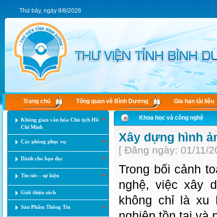
Thứ bảy, ngày 8/8/2026
Trang chủ
Tổng quan về Bình Dương
Gia hạn tài liệu
Khoa học và công nghệ
Không gian văn hóa Chủ tịch Hồ
Chí Minh
Xây dựng hình ản
Các phòng phục vụ
[ Đăng ngày: 01/11/2
Dành cho bạn đọc
Trong bối cảnh t
Tin tức - sự kiện
nghệ, việc xây 
Giới thiệu sách
không chỉ là xu
Sản Phẩm Thông Tin
nghiệp tồn tại và p