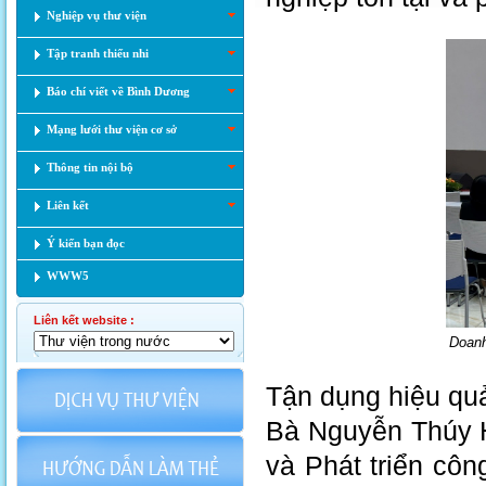
Nghiệp vụ thư viện
Tập tranh thiếu nhi
Báo chí viết về Bình Dương
Mạng lưới thư viện cơ sở
Thông tin nội bộ
Liên kết
Ý kiến bạn đọc
WWW5
Liên kết website :
Doanh
Tận dụng hiệu qu
Bà Nguyễn Thúy H
và Phát triển cô