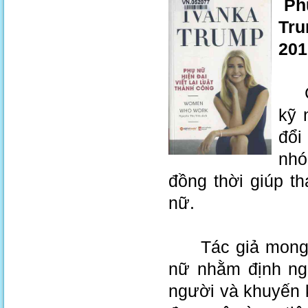
Phụ
Tru
201
Cuố
kỹ 
đổi
nhó
đồng thời giúp t
nữ.
Tác giả mong m
nữ nhằm định ngh
người và khuyến 