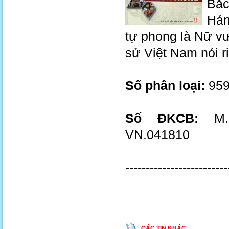
Bắc
Hán
tự phong là Nữ vươ
sử Việt Nam nói ri
Số phân loại:
959
Số ĐKCB:
M.1
VN.041810
-------------------------
CÁC TIN KHÁC