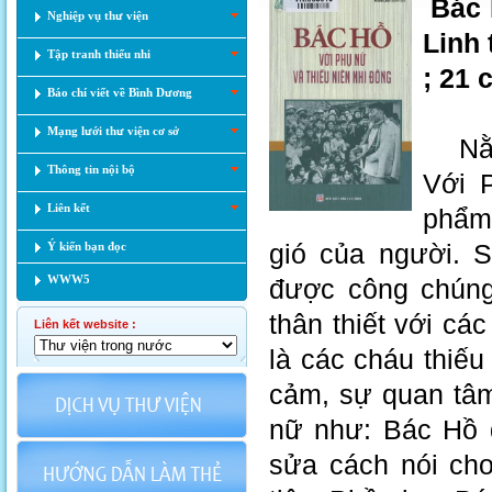
Bác H
Nghiệp vụ thư viện
Linh 
Tập tranh thiếu nhi
; 21 
Báo chí viết về Bình Dương
Mạng lưới thư viện cơ sở
Nằm 
Thông tin nội bộ
Với 
Liên kết
phẩm
gió của người. 
Ý kiến bạn đọc
WWW5
được công chúng
thân thiết với cá
Liên kết website :
là các cháu thiế
cảm, sự quan tâm
nữ như: Bác Hồ đ
sửa cách nói cho