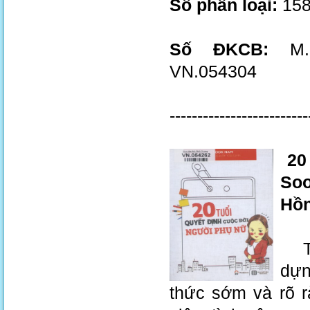
Số phân loại:
158
Số ĐKCB:
M.2
VN.054304
-------------------------
20 
Soo
Hồn
Tuổ
dựn
thức sớm và rõ r