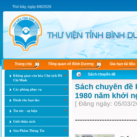
Thứ bảy, ngày 8/8/2026
Trang chủ
Tổng quan về Bình Dương
Gia hạn tài liệu
Sách chuyên đề
Không gian văn hóa Chủ tịch Hồ
Chí Minh
Sách chuyên đề 
Các phòng phục vụ
1980 năm khởi n
Dành cho bạn đọc
[ Đăng ngày: 05/03/2
Tin tức - sự kiện
-------------------------
Giới thiệu sách
Sản Phẩm Thông Tin