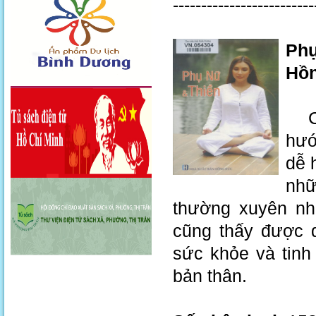
-------------------------
Phụ
Hồn
Cuố
hướ
dễ 
nhữ
thường xuyên nh
cũng thấy được 
sức khỏe và tinh
bản thân.