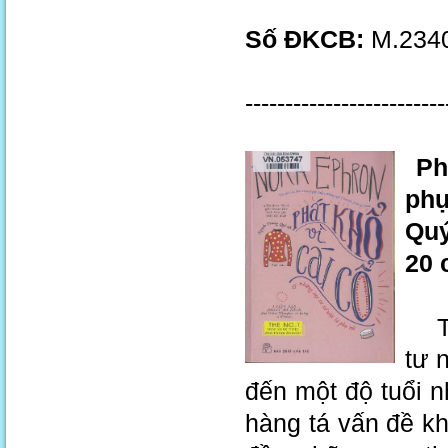
Số ĐKCB:
M.2340
-------------------------
Phá
phụ
Quý
20 
Từ 
tư 
đến một độ tuổi n
hàng tá vấn đề kh