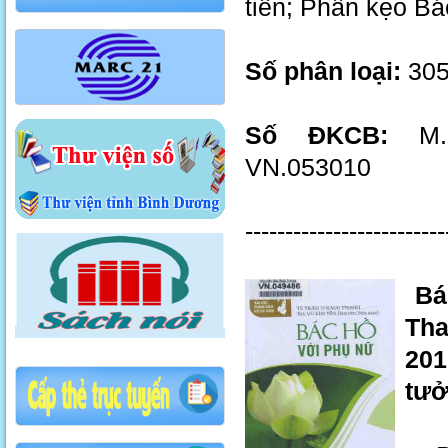
tiên; Phần kẹo Bá
Số phân loại:
305
Số ĐKCB:
M.2
VN.053010
-------------------------
Bác
Tha
201
tưở