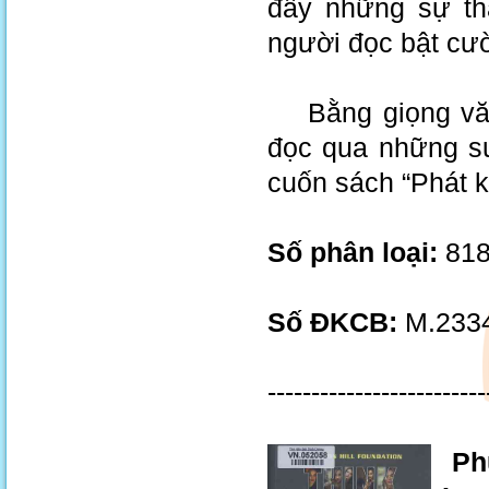
đầy những sự thậ
người đọc bật cườ
Bằng giọng văn 
đọc qua những su
cuốn sách “Phát k
Số phân loại:
818
Số ĐKCB:
M.2334
-------------------------
Phụ