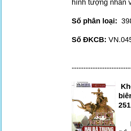
hình tượng nhân 
Số phân loại:
398
Số ĐKCB:
VN.04
-------------------------
Khở
biê
251
Kể 