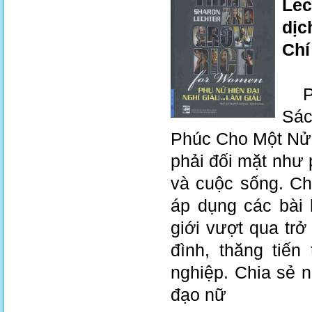
Lec
dịc
Chí
Phụ
Sác
Phúc Cho Một Nửa
phải đối mặt như 
và cuộc sống. Ch
áp dụng các bài 
giới vượt qua trở
đình, thăng tiế
nghiệp. Chia sẻ 
đạo nữ