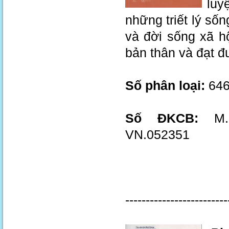
luy
những triết lý số
và đời sống xã hộ
bản thân và đạt đ
Số phân loại:
646
Số ĐKCB:
M.2
VN.052351
-------------------------