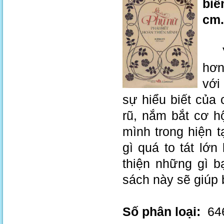
biê
cm.
Việ
hơn
với
sự hiểu biết của
rũ, nắm bắt cơ hộ
mình trong hiện t
gì quá to tát lớn
thiện những gì b
sách này sẽ giúp 
Số phân loại:
646