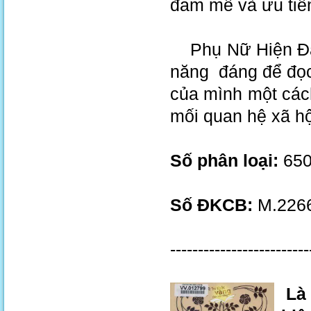
đam mê và ưu tiên
Phụ Nữ Hiện Đại 
năng đáng để đọc
của mình một cách
mối quan hệ xã hộ
Số phân loại:
650
Số ĐKCB:
M.2266
-------------------------
Là 