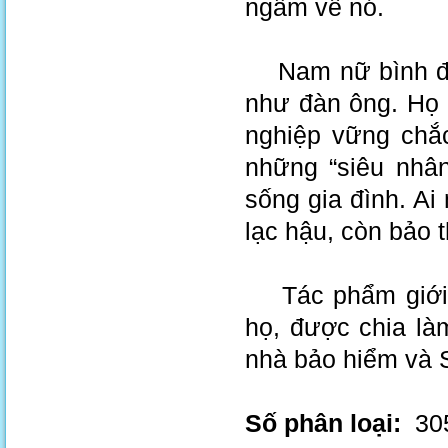
ngẫm về nó.
Nam nữ bình đẳn
như đàn ông. Họ 
nghiệp vững chắc
những “siêu nhân
sống gia đình. Ai
lạc hậu, còn bảo 
Tác phẩm giới t
họ, được chia là
nhà bảo hiểm và S
Số phân loại:
305