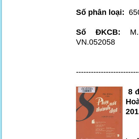
Số phân loại:
650
Số ĐKCB:
M.2
VN.052058
-------------------------
8 đ
Hoà
201
Nội