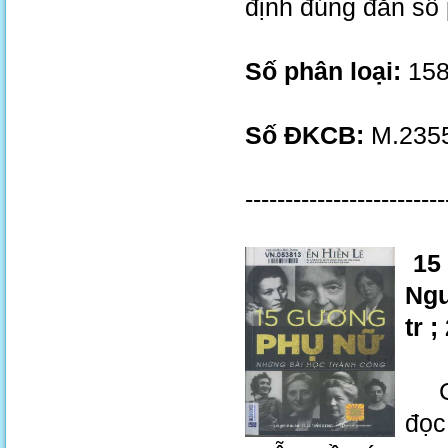
định đúng đắn số
Số phân loại:
158
Số ĐKCB:
M.2355
-------------------------
15 
Ngu
tr 
Cuố
đọc