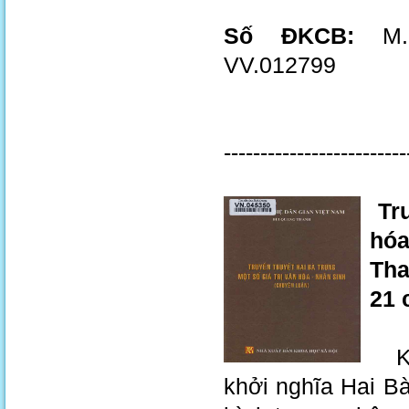
Số ĐKCB:
M.2
VV.012799
-------------------------
Tru
hóa
Tha
21 
Khá
khởi nghĩa Hai Bà