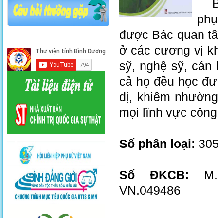
Bác
phụ
được Bác quan tâ
ở các cương vị k
sỹ, nghệ sỹ, cán 
cả họ đều học đư
dị, khiêm nhường
mọi lĩnh vực công
Số phân loại:
305
Số ĐKCB:
M.2
VN.049486