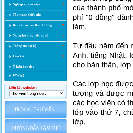
Nghiệp vụ thư viện
của thành phố mở
Tập tranh thiếu nhi
phí "0 đồng" dành
làm.
Báo chí viết về Bình Dương
Mạng lưới thư viện cơ sở
Từ đầu năm đến n
Thông tin nội bộ
Anh, tiếng Nhật, l
Liên kết
cho bản thân, lớp 
Ý kiến bạn đọc
WWW5
Các lớp học được 
Liên kết website :
tượng và được mở
các học viên có t
lớp vào thứ 7, ch
lớp.