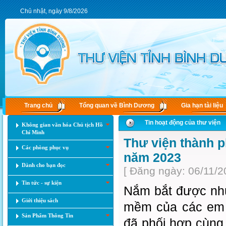
Chủ nhật, ngày 9/8/2026
Trang chủ
Tổng quan về Bình Dương
Gia hạn tài liệu
Tin hoạt động của thư viện
Không gian văn hóa Chủ tịch Hồ
Chí Minh
Thư viện thành p
Các phòng phục vụ
năm 2023
Dành cho bạn đọc
[ Đăng ngày: 06/11/2
Tin tức - sự kiện
Nắm bắt được nhu
Giới thiệu sách
mềm của các em h
Sản Phẩm Thông Tin
đã phối hợp cùng