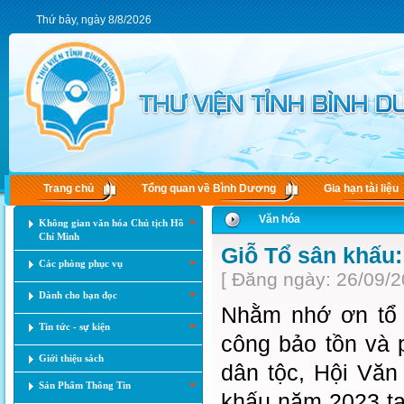
Thứ bảy, ngày 8/8/2026
Trang chủ
Tổng quan về Bình Dương
Gia hạn tài liệu
Văn hóa
Không gian văn hóa Chủ tịch Hồ
Chí Minh
Giỗ Tổ sân khấu
Các phòng phục vụ
[ Đăng ngày: 26/09/2
Dành cho bạn đọc
Nhằm nhớ ơn tổ 
Tin tức - sự kiện
công bảo tồn và 
Giới thiệu sách
dân tộc, Hội Văn
Sản Phẩm Thông Tin
khấu năm 2023 tại