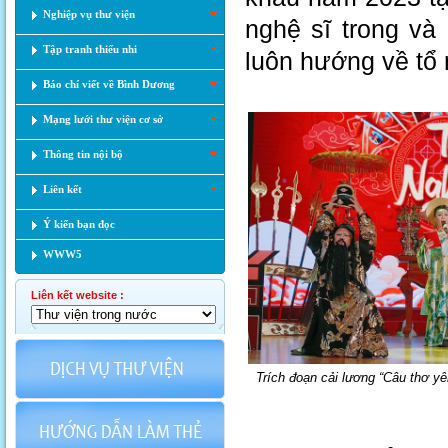
Nghiệp vụ thư viện
nghệ sĩ trong và 
Tập tranh thiếu nhi
luôn hướng về tổ 
Báo chí viết về Bình Dương
Mạng lưới thư viện cơ sở
Thông tin nội bộ
Liên kết
Ý kiến bạn đọc
WWW5
Liên kết website :
Trích đoạn cải lương “Câu thơ 