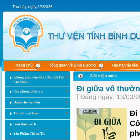
Thứ bảy, ngày 8/8/2026
Trang chủ
Tổng quan về Bình Dương
Gia hạn tài liệu
Giới thiệu sách
Không gian văn hóa Chủ tịch Hồ
Chí Minh
Đi giữa vô thườn
Các phòng phục vụ
[ Đăng ngày: 13/03/2
Dành cho bạn đọc
Đi
Tin tức - sự kiện
Cô
Giới thiệu sách
ph
Sản Phẩm Thông Tin