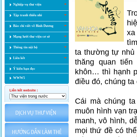
Nghiệp vụ thư viện
Tr
Tập tranh thiếu nhi
hi
Báo chí viết về Bình Dương
xa
Mạng lưới thư viện cơ sở
tì
Thông tin nội bộ
ta thường tự nhủ 
Liên kết
thăng quan tiến
Ý kiến bạn đọc
khôn… thì hạnh p
WWW5
điều đó, chúng t
Liên kết website :
Cái mà chúng ta
muôn hình vạn tr
manh, vô hình, dễ
mọi thứ đề có th