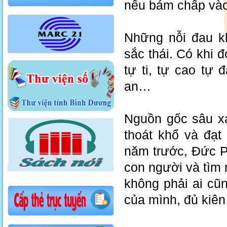
nếu bám chấp vào 
Những nỗi đau kh
sắc thái. Có khi đ
tự ti, tự cao tự 
an…
Nguồn gốc sâu xa
thoát khổ và đạ
năm trước, Đức P
con người và tìm 
không phải ai cũn
của mình, đủ kiên 