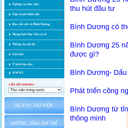
Nghiệp vụ thư viện
thu hút đầu tư
Tập tranh thiếu nhi
Báo chí viết về Bình Dương
Bình Dương có thể
Mạng lưới thư viện cơ sở
Bình Dương 25 năm
Thông tin nội bộ
được gì?
Liên kết
Ý kiến bạn đọc
Bình Dương- Dấu 
WWW5
Liên kết website :
Phát triển công n
Bình Dương từ tỉn
thông minh