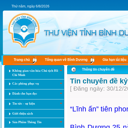
Thứ năm, ngày 6/8/2026
Trang chủ
Tổng quan về Bình Dương
Gia hạn tài liệu
Thông tin chuyên đề
Không gian văn hóa Chủ tịch Hồ
Chí Minh
Tin chuyên đề kỷ
Các phòng phục vụ
[ Đăng ngày: 30/12/2
Dành cho bạn đọc
Tin tức - sự kiện
“Lĩnh ấn” tiên pho
Giới thiệu sách
Sản Phẩm Thông Tin
Bình Dương 25 nă