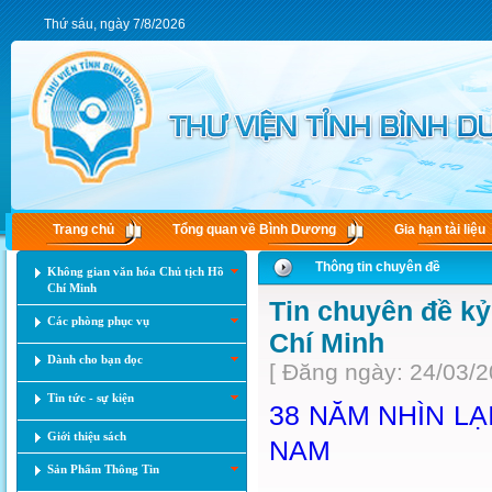
Thứ sáu, ngày 7/8/2026
Trang chủ
Tổng quan về Bình Dương
Gia hạn tài liệu
Thông tin chuyên đề
Không gian văn hóa Chủ tịch Hồ
Chí Minh
Tin chuyên đề k
Các phòng phục vụ
Chí Minh
Dành cho bạn đọc
[ Đăng ngày: 24/03/2
Tin tức - sự kiện
38 NĂM NHÌN LẠ
Giới thiệu sách
NAM
Sản Phẩm Thông Tin