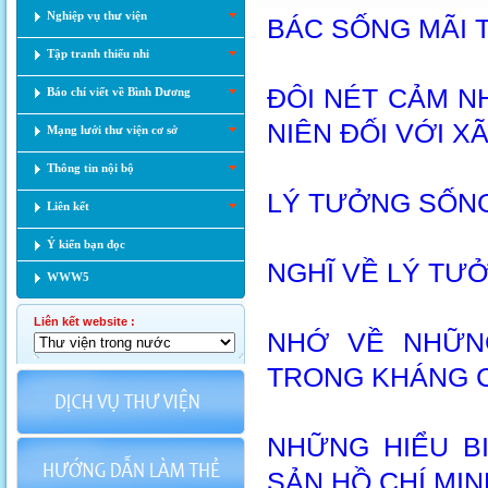
Nghiệp vụ thư viện
BÁC SỐNG MÃI 
Tập tranh thiếu nhi
ĐÔI NÉT CẢM N
Báo chí viết về Bình Dương
NIÊN ĐỐI VỚI X
Mạng lưới thư viện cơ sở
Thông tin nội bộ
LÝ TƯỞNG SỐNG
Liên kết
Ý kiến bạn đọc
NGHĨ VỀ LÝ TƯ
WWW5
Liên kết website :
NHỚ VỀ NHỮN
TRONG KHÁNG 
NHỮNG HIỂU B
SẢN HỒ CHÍ MIN