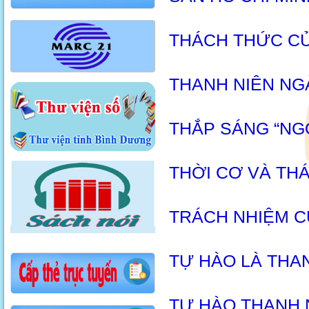
THÁCH THỨC CỦ
THANH NIÊN NG
THẮP SÁNG “NG
THỜI CƠ VÀ THÁ
TRÁCH NHIỆM C
TỰ HÀO LÀ THAN
TỰ HÀO THANH 