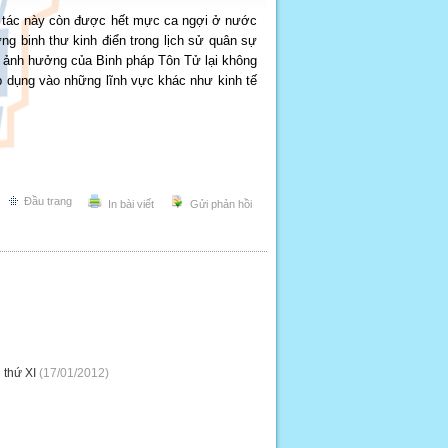
t tác này còn được hết mực ca ngợi ở nước
g binh thư kinh điển trong lịch sử quân sự
ầm ảnh hưởng của Binh pháp Tôn Tử lại không
áp dụng vào những lĩnh vực khác như kinh tế
Đầu trang
In bài viết
Gửi phản hồi
 thứ XI
(17/01/2012)