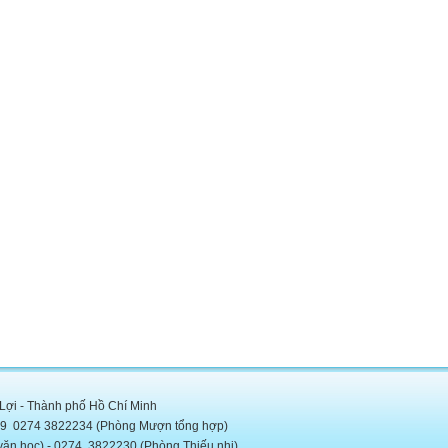
 Lợi - Thành phố Hồ Chí Minh
5889 0274 3822234 (Phòng Mượn tổng hợp)
c) - 0274. 3822230 (Phòng Thiếu nhi)