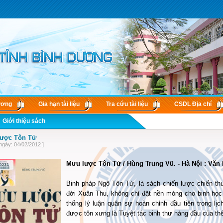
ương
Gia hạn tài liệu
Tra cứu tài liệu
CSDL Ðịa chí
Giới thiệu sách
ược Tôn Tử
ngày: 04/02/2012 ]
Mưu lược Tôn Tử / Hùng Trung Vũ. - Hà Nội : Văn họ
Binh pháp Ngô Tôn Tử, là sách chiến lược chiến t
đời Xuân Thu, không chỉ đặt nền móng cho binh học
thống lý luận quân sự hoàn chỉnh đầu tiên trong lị
được tôn xưng là Tuyệt tác binh thư hàng đầu của thế 