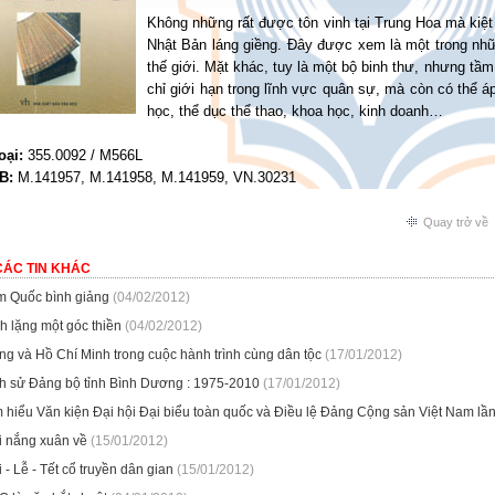
Không những rất được tôn vinh tại Trung Hoa mà kiệ
Nhật Bản láng giềng. Đây được xem là một trong nhữn
thế giới. Mặt khác, tuy là một bộ binh thư, nhưng t
chỉ giới hạn trong lĩnh vực quân sự, mà còn có thể 
học, thể dục thể thao, khoa học, kinh doanh…
oại:
355.0092 / M566L
B:
M.141957, M.141958, M.141959, VN.30231
Quay trở về
CÁC TIN KHÁC
m Quốc bình giảng
(04/02/2012)
h lặng một góc thiền
(04/02/2012)
ng và Hồ Chí Minh trong cuộc hành trình cùng dân tộc
(17/01/2012)
ch sử Đảng bộ tỉnh Bình Dương : 1975-2010
(17/01/2012)
 hiểu Văn kiện Đại hội Đại biểu toàn quốc và Điều lệ Đảng Cộng sản Việt Nam lần
i nắng xuân về
(15/01/2012)
 - Lễ - Tết cổ truyền dân gian
(15/01/2012)