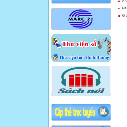
SB
Nét
Giá