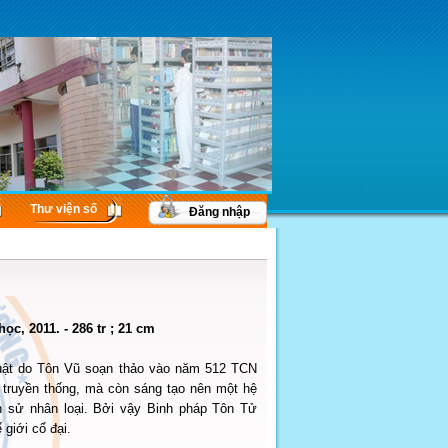
Thư viện số
Đăng nhập
c, 2011. - 286 tr ; 21 cm
huật do Tôn Vũ soạn thảo vào năm 512 TCN
 truyền thống, mà còn sáng tạo nên một hệ
ch sử nhân loại. Bởi vậy Binh pháp Tôn Tử
giới cổ đại.