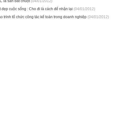
C là săn bắt chuột
(04/01/2012)
 đẹp cuộc sống : Cho đi là cách để nhận lại
(04/01/2012)
o trình tổ chức công tác kế toán trong doanh nghiệp
(04/01/2012)