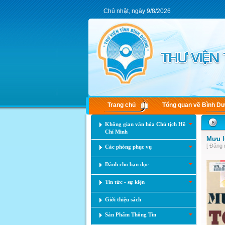
Chủ nhật, ngày 9/8/2026
Trang chủ
Tổng quan về Bình D
Không gian văn hóa Chủ tịch Hồ
Chí Minh
Mưu l
[ Đăng 
Các phòng phục vụ
Dành cho bạn đọc
Tin tức - sự kiện
Giới thiệu sách
Sản Phẩm Thông Tin