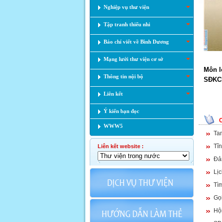
Nghiệp vụ thư viện
Tập tranh thiếu nhi
Báo chí viết về Bình Dương
Mạng lưới thư viện cơ sở
Môn l
Thông tin nội bộ
SĐKC
Liên kết
Ý kiến bạn đọc
WWW5
Ta
Tĩn
Liên kết website :
Đả
Lị
Tìm
Gọ
Hội