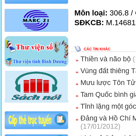
Môn loại:
306.8 
SĐKCB:
M.146815
CÁC TIN KHÁC
Thiền và não bộ
(
Vùng đất thiêng 
Mưu lược Tôn T
Tam Quốc bình g
Tĩnh lặng một góc
Đảng và Hồ Chí M
(17/01/2012)