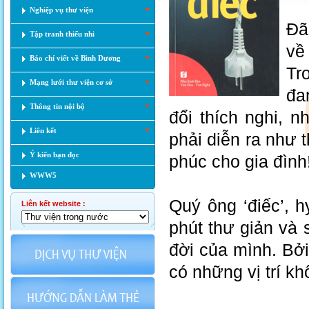
Nghiệp vụ thư viện
Đã
Tập tranh thiếu nhi
về
Báo chí viết về Bình Dương
Tro
Mạng lưới thư viện cơ sở
đan
Thông tin nội bộ
đổi thích nghi, n
Liên kết
phải diễn ra như th
Ý kiến bạn đọc
phúc cho gia đình
WWW5
Quý ông ‘điếc’, 
Liên kết website :
phút thư giản và
đời của mình. Bởi
có những vị trí k