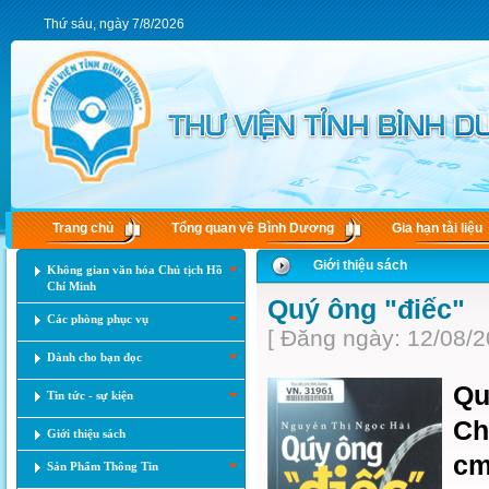
Thứ sáu, ngày 7/8/2026
Trang chủ
Tổng quan về Bình Dương
Gia hạn tài liệu
Giới thiệu sách
Không gian văn hóa Chủ tịch Hồ
Chí Minh
Quý ông "điếc"
Các phòng phục vụ
[ Đăng ngày: 12/08/2
Dành cho bạn đọc
Qu
Tin tức - sự kiện
Ch
Giới thiệu sách
c
Sản Phẩm Thông Tin