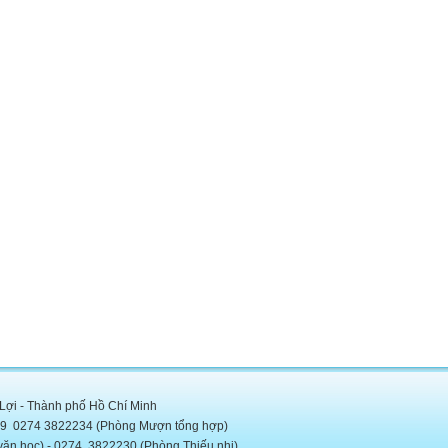
 Lợi - Thành phố Hồ Chí Minh
5889 0274 3822234 (Phòng Mượn tổng hợp)
c) - 0274. 3822230 (Phòng Thiếu nhi)