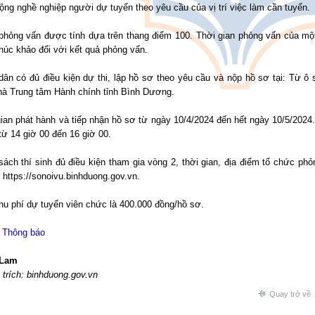
ộng nghề nghiệp người dự tuyển theo yêu cầu của vị trí việc làm cần tuyển.
hỏng vấn được tính dựa trên thang điểm 100. Thời gian phỏng vấn của một t
húc khảo đối với kết quả phỏng vấn.
dân có đủ điều kiện dự thi, lập hồ sơ theo yêu cầu và nộp hồ sơ tại: Từ ô
hà Trung tâm Hành chính tỉnh Bình Dương.
ian phát hành và tiếp nhận hồ sơ từ ngày 10/4/2024 đến hết ngày 10/5/2024.
từ 14 giờ 00 đến 16 giờ 00.
ách thí sinh đủ điều kiện tham gia vòng 2, thời gian, địa điểm tổ chức ph
 https://sonoivu.binhduong.gov.vn.
hu phí dự tuyển viên chức là 400.000 đồng/hồ sơ.
ề Thông báo
 Lam
trích: binhduong.gov.vn
Quay trở về