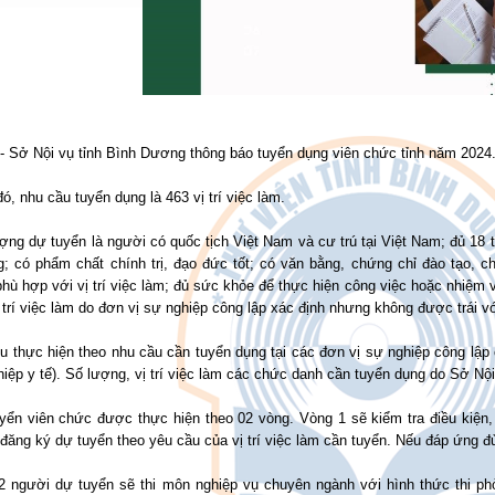
- Sở Nội vụ tỉnh Bình Dương thông báo tuyển dụng viên chức tỉnh năm 2024
ó, nhu cầu tuyển dụng là 463 vị trí việc làm.
ợng dự tuyển là người có quốc tịch Việt Nam và cư trú tại Việt Nam; đủ 18 tu
ng; có phẩm chất chính trị, đạo đức tốt; có văn bằng, chứng chỉ đào tạo, 
hù hợp với vị trí việc làm; đủ sức khỏe để thực hiện công việc hoặc nhiệm 
 trí việc làm do đơn vị sự nghiệp công lập xác định nhưng không được trái vớ
êu thực hiện theo nhu cầu cần tuyển dụng tại các đơn vị sự nghiệp công lập 
iệp y tế). Số lượng, vị trí việc làm các chức danh cần tuyển dụng do Sở Nội
uyển viên chức được thực hiện theo 02 vòng. Vòng 1 sẽ kiểm tra điều kiện,
đăng ký dự tuyển theo yêu cầu của vị trí việc làm cần tuyển. Nếu đáp ứng 
2 người dự tuyển sẽ thi môn nghiệp vụ chuyên ngành với hình thức thi phỏ