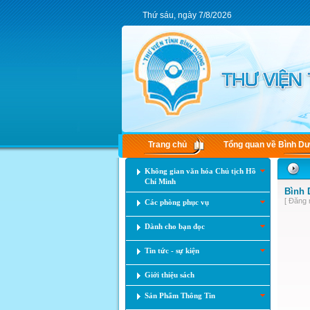
Thứ sáu, ngày 7/8/2026
Trang chủ
Tổng quan về Bình D
Không gian văn hóa Chủ tịch Hồ
Chí Minh
Bình 
[ Đăng 
Các phòng phục vụ
Dành cho bạn đọc
Tin tức - sự kiện
Giới thiệu sách
Sản Phẩm Thông Tin