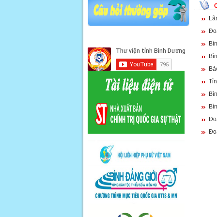
Lã
Đo
Bì
Bì
Bả
Tỉn
Bì
Bì
Đo
Đoà