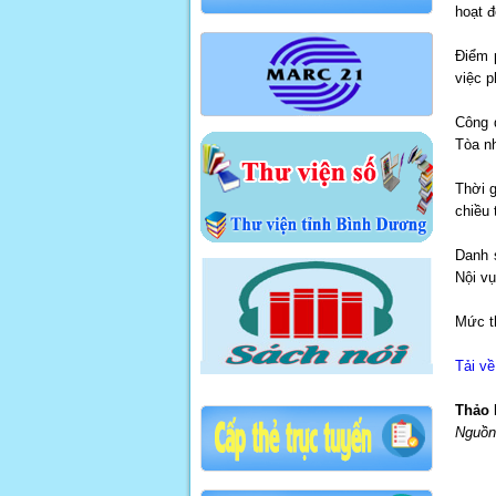
hoạt đ
Điểm p
việc p
Công 
Tòa n
Thời g
chiều 
Danh s
Nội vụ
Mức t
Tải v
Thảo
Nguồn 