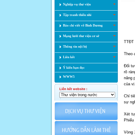
Nghiệp vụ thư viện
Tập tranh thiếu nhi
Báo chí viết về Bình Dương
Mạng lưới thư viện cơ sở
TTĐT 
Thông tin nội bộ
Theo đ
Liên kết
Đối tư
Ý kiến bạn đọc
rõ rà
WWW5
năng p
của vị
Liên kết website :
Chỉ ti
sự ngh
Xét t
Phiếu 
Vòng 