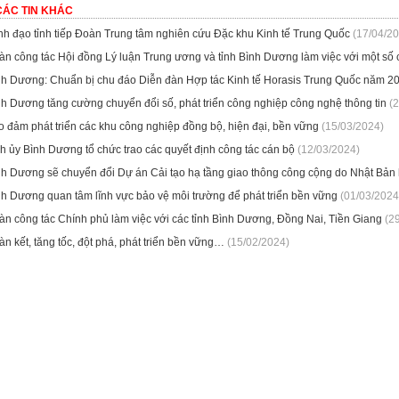
CÁC TIN KHÁC
nh đạo tỉnh tiếp Đoàn Trung tâm nghiên cứu Đặc khu Kinh tế Trung Quốc
(17/04/20
àn công tác Hội đồng Lý luận Trung ương và tỉnh Bình Dương làm việc với một số
nh Dương: Chuẩn bị chu đáo Diễn đàn Hợp tác Kinh tế Horasis Trung Quốc năm 2
nh Dương tăng cường chuyển đổi số, phát triển công nghiệp công nghệ thông tin
(2
o đảm phát triển các khu công nghiệp đồng bộ, hiện đại, bền vững
(15/03/2024)
h ủy Bình Dương tổ chức trao các quyết định công tác cán bộ
(12/03/2024)
nh Dương sẽ chuyển đổi Dự án Cải tạo hạ tầng giao thông công cộng do Nhật Bản h
nh Dương quan tâm lĩnh vực bảo vệ môi trường để phát triển bền vững
(01/03/2024
àn công tác Chính phủ làm việc với các tỉnh Bình Dương, Đồng Nai, Tiền Giang
(29
n kết, tăng tốc, đột phá, phát triển bền vững…
(15/02/2024)