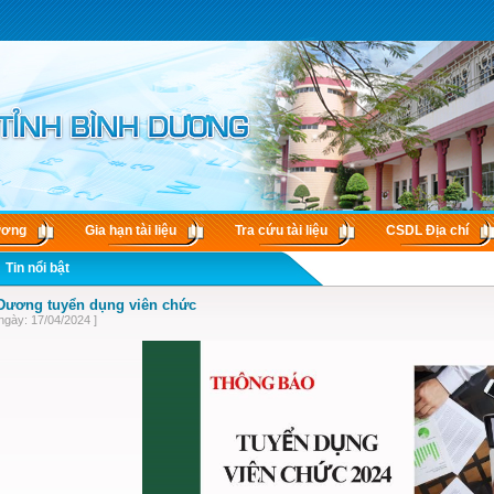
ương
Gia hạn tài liệu
Tra cứu tài liệu
CSDL Ðịa chí
Tin nổi bật
Dương tuyển dụng viên chức
ngày: 17/04/2024 ]