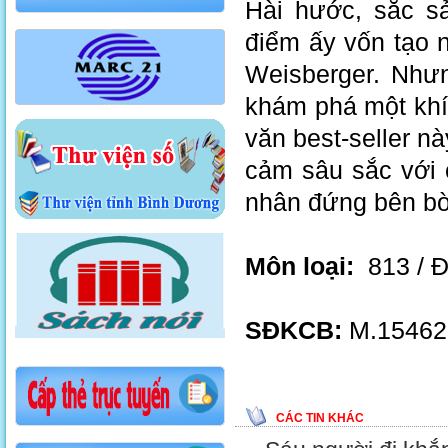
Hài hước, sắc sả
điểm ấy vốn tạo 
Weisberger. Như
khám phá một khí
văn best-seller n
cảm sâu sắc với 
nhân đứng bên bờ
Môn loại:
813 / 
SĐKCB:
M.154621
CÁC TIN KHÁC