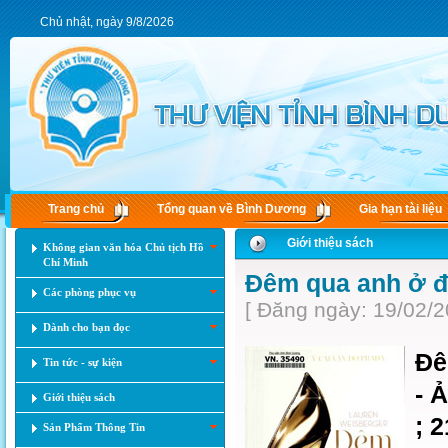
Chủ nhật, ngày 9/8/2026
Trang chủ
Tổng quan về Bình Dương
Gia hạn tài liệu
Giới thiệu sách
Không gian văn hóa Chủ tịch Hồ
Chí Minh
Đêm qua anh ở 
Các phòng phục vụ
[ Đăng ngày: 19/02/2
Dành cho bạn đọc
Đê
Tin tức - sự kiện
- 
Giới thiệu sách
; 
Sản Phẩm Thông Tin