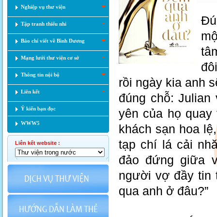
Nghiệp vụ thư viện
Đú
Tập tranh thiếu nhi
mộ
Báo chí viết về Bình Dương
tâ
Mạng lưới thư viện cơ sở
đô
Thông tin nội bộ
rồi ngày kia anh 
Liên kết
đúng chỗ: Julian 
Ý kiến bạn đọc
yên của họ quay 
WWW5
khách sạn hoa lệ
tạp chí lá cải n
Liên kết website :
đảo đứng giữa v
người vợ đầy tin
qua anh ở đâu?”