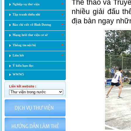
Thể thao và Truy
Nghiệp vụ thư viện
nhiều giải đấu th
Tập tranh thiếu nhi
địa bàn ngay nhữ
Báo chí viết về Bình Dương
Mạng lưới thư viện cơ sở
Thông tin nội bộ
Liên kết
Ý kiến bạn đọc
WWW5
Liên kết website :