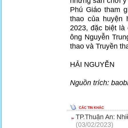
những sân chơi ý 
Phú Giáo tham gi
thao của huyện 
2023, đặc biệt l
ông Nguyễn Trun
thao và Truyền th
HẢI NGUYỄN
Nguồn trích: bao
CÁC TIN KHÁC
TP.Thuận An: Nhi
(03/02/2023)