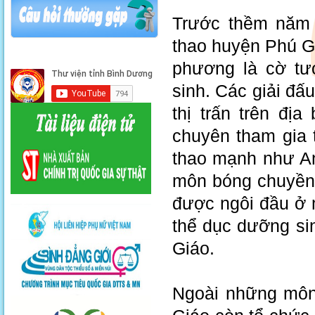
Trước thềm năm 
thao huyện Phú G
phương là cờ tư
sinh. Các giải đấ
thị trấn trên đị
chuyên tham gia 
thao mạnh như An
môn bóng chuyền.
được ngôi đầu ở
thể dục dưỡng si
Giáo.
Ngoài những môn 