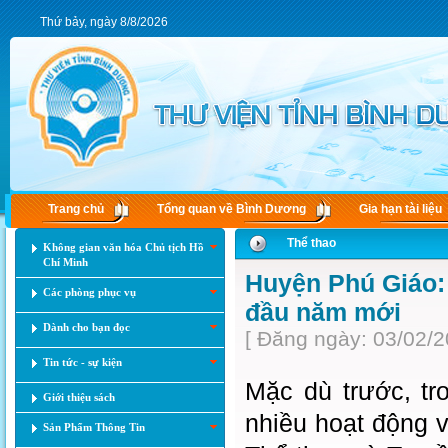
Thứ bảy, ngày 8/8/2026
Trang chủ
Tổng quan về Bình Dương
Gia hạn tài liệu
Thể thao
Không gian văn hóa Chủ tịch Hồ
Chí Minh
Huyện Phú Giáo: 
Các phòng phục vụ
đầu năm mới
Dành cho bạn đọc
[ Đăng ngày: 03/02/2
Tin tức - sự kiện
Mặc dù trước, t
Giới thiệu sách
nhiều hoạt động 
Sản Phẩm Thông Tin