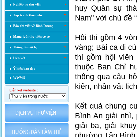
Nghiệp vụ thư viện
huy Quân sự thàn
Tập tranh thiếu nhi
Nam" với chủ đề 
Báo chí viết về Bình Dương
Hội thi gồm 4 vòn
Mạng lưới thư viện cơ sở
vàng; Bài ca đi c
Thông tin nội bộ
thi gồm hội viên
Liên kết
thuộc Ban Chỉ h
Ý kiến bạn đọc
thông qua câu hỏ
WWW5
kiện, nhân vật lịc
Liên kết website :
Kết quả chung cu
Bình An giải nhì
giải ba, giải kh
phường Tân Bình