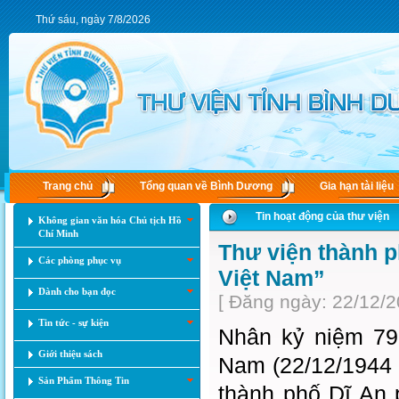
Thứ sáu, ngày 7/8/2026
Trang chủ
Tổng quan về Bình Dương
Gia hạn tài liệu
Tin hoạt động của thư viện
Không gian văn hóa Chủ tịch Hồ
Chí Minh
Thư viện thành p
Các phòng phục vụ
Việt Nam”
Dành cho bạn đọc
[ Đăng ngày: 22/12/2
Tin tức - sự kiện
Nhân kỷ niệm 79
Giới thiệu sách
Nam (22/12/1944 
Sản Phẩm Thông Tin
thành phố Dĩ An 