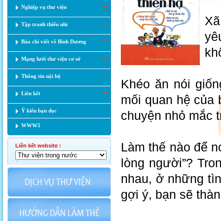
Nghiệp vụ thư viện
Xã 
Tập tranh thiếu nhi
yê
Báo chí viết về Bình Dương
kh
Mạng lưới thư viện cơ sở
Thông tin nội bộ
Khéo ăn nói giốn
Liên kết
mối quan hệ của b
Ý kiến bạn đọc
chuyện nhỏ mắc tr
WWW5
Làm thế nào để nó
Liên kết website :
lòng người”? Tro
nhau, ở những tì
gợi ý, bạn sẽ thà