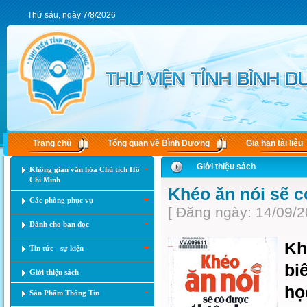
Thứ sáu, ngày 7/8/2026
Trang chủ
Tổng quan về Bình Dương
Gia hạn tài liệu
Giới thiệu sách
Không gian văn hóa Chủ tịch Hồ
Chí Minh
Khéo ăn nói sẽ c
Các phòng phục vụ
[ Đăng ngày: 14/09/2
Dành cho bạn đọc
Kh
Tin tức - sự kiện
bi
Giới thiệu sách
họ
Sản Phẩm Thông Tin