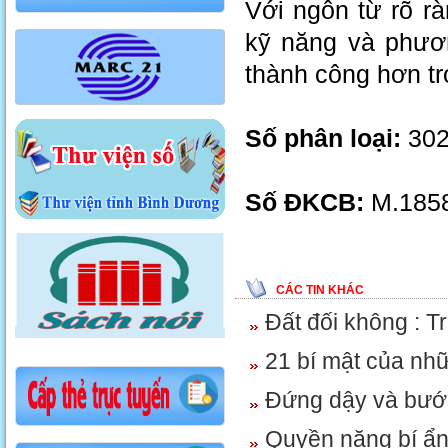
Với ngôn từ rõ r
kỹ năng và phươn
thành công hơn tr
Số phân loại:
302
Số ĐKCB:
M.1858
CÁC TIN KHÁC
Đất đối không : T
21 bí mật của nhữ
Đứng dậy và bước
Quyền năng bí ẩ