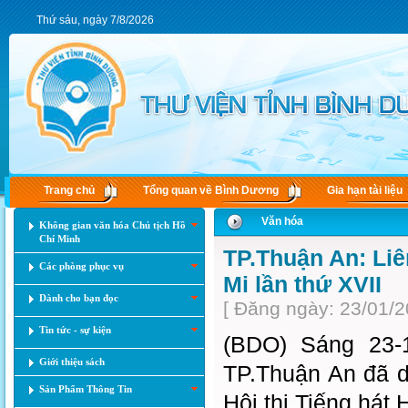
Thứ sáu, ngày 7/8/2026
Trang chủ
Tổng quan về Bình Dương
Gia hạn tài liệu
Văn hóa
Không gian văn hóa Chủ tịch Hồ
Chí Minh
TP.Thuận An: Liê
Các phòng phục vụ
Mi lần thứ XVII
Dành cho bạn đọc
[ Đăng ngày: 23/01/2
Tin tức - sự kiện
(BDO) Sáng 23-1
Giới thiệu sách
TP.Thuận An đã d
Sản Phẩm Thông Tin
Hội thi Tiếng hát