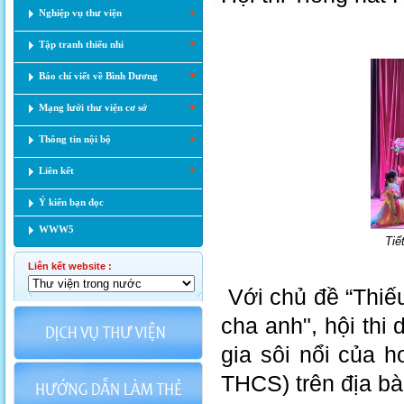
Nghiệp vụ thư viện
Tập tranh thiếu nhi
Báo chí viết về Bình Dương
Mạng lưới thư viện cơ sở
Thông tin nội bộ
Liên kết
Ý kiến bạn đọc
WWW5
Tiế
Liên kết website :
Với chủ đề “Thiế
cha anh", hội thi 
gia sôi nổi của h
THCS) trên địa b