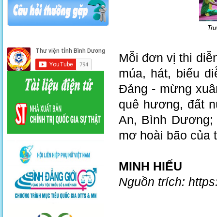
Trư
Mỗi đơn vị thi di
múa, hát, biểu d
Đảng - mừng xuân
quê hương, đất n
An, Bình Dương; 
mơ hoài bão của tu
MINH HIẾU
Nguồn trích: http