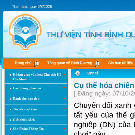
Thứ năm, ngày 6/8/2026
Trang chủ
Tổng quan về Bình Dương
Gia hạn tài liệu
Kinh tế
Không gian văn hóa Chủ tịch Hồ
Chí Minh
Cụ thể hóa chiến
Các phòng phục vụ
[ Đăng ngày: 07/10/2
Dành cho bạn đọc
Chuyển đổi xanh 
Tin tức - sự kiện
tất yếu của thế 
Giới thiệu sách
nghiệp (DN) của
Sản Phẩm Thông Tin
chơi” này.