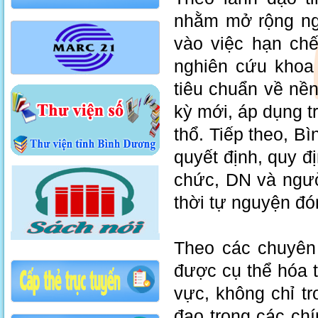
nhằm mở rộng ngư
vào việc hạn chế
nghiên cứu khoa 
tiêu chuẩn về nề
kỳ mới, áp dụng t
thổ. Tiếp theo, B
quyết định, quy đ
chức, DN và ngườ
thời tự nguyện đó
Theo các chuyên 
được cụ thể hóa 
vực, không chỉ tr
đạo trong các chí