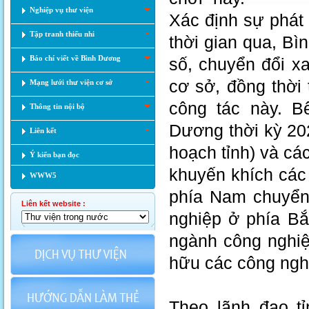
Nghiệp vụ thư viện
Xác định sự phát 
Tập tranh thiếu nhi
thời gian qua, B
Báo chí viết về Bình Dương
số, chuyển đổi x
cơ sở, đồng thời
Mạng lưới thư viện cơ sở
công tác này. B
Thông tin nội bộ
Dương thời kỳ 20
Liên kết
hoạch tỉnh) và cá
Ý kiến bạn đọc
khuyến khích các
WWW5
phía Nam chuyển 
Liên kết website :
nghiệp ở phía Bắ
ngành công nghiệ
hữu các công nghệ
Theo lãnh đạo tỉ