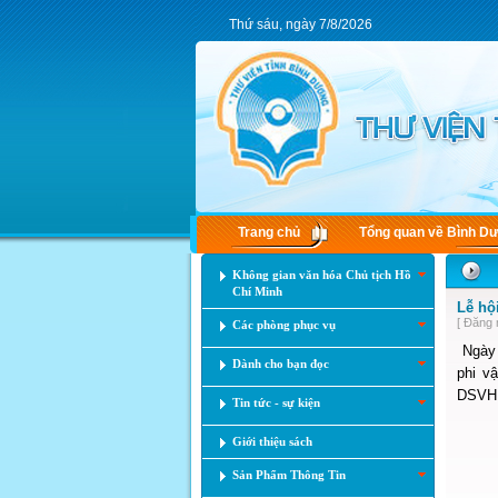
Thứ sáu, ngày 7/8/2026
Trang chủ
Tổng quan về Bình D
Không gian văn hóa Chủ tịch Hồ
Chí Minh
Lễ hộ
[ Đăng 
Các phòng phục vụ
Ngày 
Dành cho bạn đọc
phi v
DSVH p
Tin tức - sự kiện
Giới thiệu sách
Sản Phẩm Thông Tin