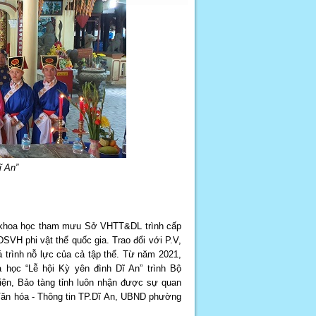
ĩ An”
 sơ khoa học tham mưu Sở VHTT&DL trình cấp
SVH phi vật thể quốc gia. Trao đổi với P.V,
 trình nỗ lực của cả tập thể. Từ năm 2021,
 học “Lễ hội Kỳ yên đình Dĩ An” trình Bộ
ện, Bảo tàng tỉnh luôn nhận được sự quan
Văn hóa - Thông tin TP.Dĩ An, UBND phường