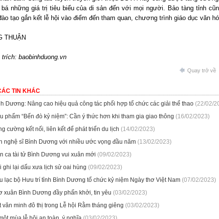
bá những giá trị tiêu biểu của di sản đến với mọi người. Bảo tàng tỉnh cũ
đào tạo gắn kết lễ hội vào điểm đến tham quan, chương trình giáo dục văn hó
 THUẬN
 trích: baobinhduong.vn
Quay trở về
CÁC TIN KHÁC
h Dương: Nâng cao hiệu quả công tác phối hợp tổ chức các giải thể thao
(22/02/2
u phẩm “Bến đò kỷ niệm”: Cần ý thức hơn khi tham gia giao thông
(16/02/2023)
g cường kết nối, liên kết để phát triển du lịch
(14/02/2023)
n nghệ sĩ Bình Dương với nhiều ước vọng đầu năm
(13/02/2023)
n ca tài tử Bình Dương vui xuân mới
(09/02/2023)
 ghi lại dấu xưa lịch sử oai hùng
(09/02/2023)
u lạc bộ Hưu trí tỉnh Bình Dương tổ chức kỷ niệm Ngày thơ Việt Nam
(07/02/2023)
ơ xuân Bình Dương đầy phấn khởi, tin yêu
(03/02/2023)
 văn minh đô thị trong Lễ hội Rằm tháng giêng
(03/02/2023)
một mùa lễ hội an toàn, ý nghĩa
(03/02/2023)