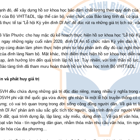
ạnh đó, để xây dựng hồ sơ khoa học bảo đảm chất lượng theo quy định củ
 của Bộ VHTT&DL, tập thể cán bộ, viên chức của Bảo tàng tỉnh đã có quá tr
ã thực tế tại “Lễ hội Kỳ yên đình Dĩ An” để đúc rút ra những giá trị lịch sử, vă
ê Văn Phước cho hay mặc dù kế hoạch thực hiện hồ sơ khoa học “Lễ hội Kỳ
 ngay những ngày cuối năm 2020, đình Dĩ An tổ chức năm Kỳ yên đáo lệ. L
ợp cùng đoàn làm phim thực hiện phim tư liệu phản ánh đầy đủ các nghi thứ
của đình làng Nam bộ. Mặt khác, thời điểm thực hiện hồ sơ khoa học diễn ra 
ạp, ảnh hưởng lớn đến quá trình lập hồ sơ. Tuy nhiên, với tinh thần nỗ lực,
Bảo tàng tỉnh đã tham mưu hoàn thành hồ sơ khoa học trình Bộ VHTT&DL.
n và phát huy giá trị
SVH đều chứa đựng những giá trị độc đáo riêng, mang nhiều ý nghĩa trong 
DSVH phi vật thể quốc gia vừa được ghi nhận là một lễ hội truyền thống có q
ưng; có vai trò quan trọng trong đời sống cộng đồng người dân. Về giá trị
nh Dĩ An” phản ánh sâu sắc gốc tích tộc người, quá trình định cư người Việt
 đất; quá trình dựng ấp, lập làng; xây miếu, dựng đình… Về giá trị văn hóa,
oạt văn hóa - tín ngưỡng dân gian, nhằm thỏa mãn nhu cầu văn hóa, tín ngư
văn hóa của địa phương…