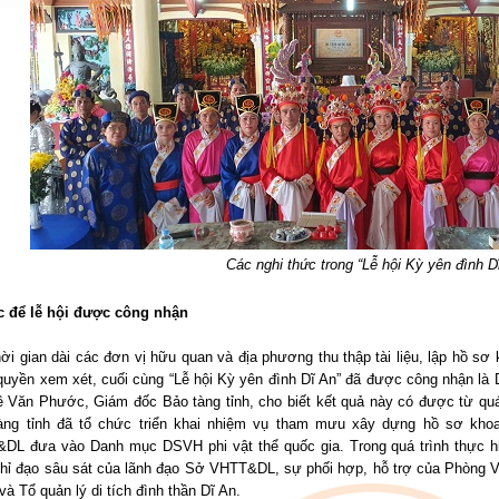
Các nghi thức trong “Lễ hội Kỳ yên đình D
c để lễ hội được công nhận
hời gian dài các đơn vị hữu quan và địa phương thu thập tài liệu, lập hồ
uyền xem xét, cuối cùng “Lễ hội Kỳ yên đình Dĩ An” đã được công nhận là D
ê Văn Phước, Giám đốc Bảo tàng tỉnh, cho biết kết quả này có được từ quá
àng tỉnh đã tổ chức triển khai nhiệm vụ tham mưu xây dựng hồ sơ khoa
DL đưa vào Danh mục DSVH phi vật thể quốc gia. Trong quá trình thực hi
chỉ đạo sâu sát của lãnh đạo Sở VHTT&DL, sự phối hợp, hỗ trợ của Phòng 
và Tổ quản lý di tích đình thần Dĩ An.