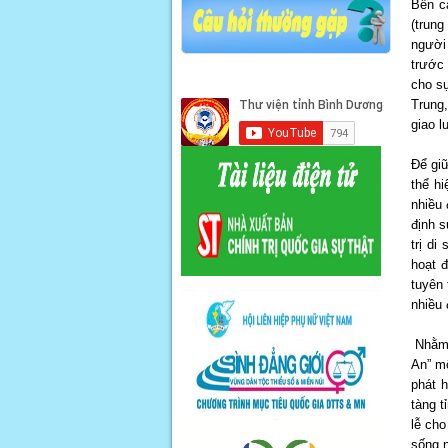
Bên c
(trun
người 
trước 
cho sự
Trung
giao l
Để giữ
thể h
nhiều 
định s
trị di
hoạt 
tuyên 
nhiều 
Nhằm b
An” mộ
phát h
tàng t
lễ cho
sống n