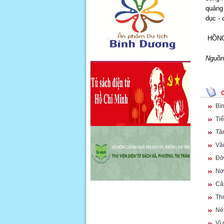
quảng 
dục - 
HỒNG
Nguồn
Bìn
Tiể
Tăn
Vă
Đờ
Nơi
Câ
Th
Nét
Vì 