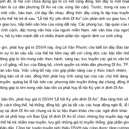
ạnh đó, lễ hội còn chứa đựng giá trị cố kết cộng đồng, bởi đây là một ho
g tâm là cư dân phường Dĩ An và các vùng lân cận). Trước, trong và sau 
một việc, bảo ban, chỉ dạy lẫn nhau; đồng thời đây cũng là dịp trao truyề
cho thế hệ trẻ đi sau. “Lễ hội Kỳ yên đình Dĩ An” còn phản ánh sự giao lưu,
 giao lưu, tiếp biến văn hóa của vùng đất này. Các phong tục, tập quán của
, tính cách, đặc trưng văn hóa của người miền Nam, nét văn hóa của ng
ưu, hội tụ trên mảnh đất có nhiều thành phần tộc người định cư sinh sống.
 gìn, phát huy giá trị DSVH này, ông Lê Văn Phước cho biết tới đây Bảo tà
iện sự tri ân sâu sắc của thế hệ hôm nay đối với công đức các bậc tiền n
đóng góp to lớn trong việc thực hành, sáng tạo, lưu truyền các giá trị văn h
ự cố gắng, nỗ lực của Đảng bộ, chính quyền và nhân dân phường Dĩ An, TP.D
 sản văn hóa. Việc công bố này còn góp phần nâng cao ý thức trách nhiệm, 
động bảo vệ di sản, đồng thời phát huy tính sáng tạo của các chủ thể đan
truyền, quảng bá lễ hội trên các phương tiện truyền thông đại chúng; đồng 
đóng góp to lớn trong việc bảo tồn và phát huy lễ hội Kỳ yên ở đình Dĩ An.
ảo tồn, phát huy giá trị DSVH “Lễ hội Kỳ yên đình Dĩ An”, Bảo tàng tỉnh sẽ 
t cách tổng thể, hệ thống, đồng bộ; ghi lại tất các các hoạt động nghi lễ, lễ
uy tại đình Dĩ An nói chung và là tư liệu tham khảo cho các ngôi đình khác 
ỉnh sẽ phối hợp với Ban Quý tế đình Dĩ An tổ chức những lớp truyền dạy ng
 thế hệ trẻ nhằm trao truyền, lưu giữ những giá trị truyền thống, góp phần gìn
hân dân. Công tác tuyên truyền giới thiệu DSVH này cũng được tăng cường t