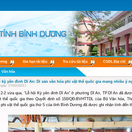
ương
Gia hạn tài liệu
Tra cứu tài liệu
CSDL Ðịa chí
Văn hóa
i kỳ yên đình Dĩ An: Di sản văn hóa phi vật thể quốc gia mang nhiều ý n
ngày: 27/02/2023 ]
2-2 vừa qua, “Lễ hội Kỳ yên đình Dĩ An” ở phường Dĩ An, TP.Dĩ An đã đư
ật thể quốc gia theo Quyết định số 150/QĐ-BVHTTDL của Bộ Văn hóa, Th
hi vật thể quốc gia thứ 5 của tỉnh Bình Dương đã được ghi nhận tính đến t