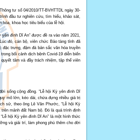
a Thông tư số 04/2010/TT-BVHTTDL ngày 30-
ình đầu tư nghiên cứu, tìm hiểu, khảo sát,
n hóa, khoa học tiêu biểu của lễ hội.
 yên đình Dĩ An” được đề ra vào năm 2021,
úc đó, cán bộ, viên chức Bảo tàng tỉnh đã
c đặc trưng, đậm đà bản sắc văn hóa truyền
trong bối cảnh dịch bệnh Covid-19 diễn biến
 quyết tâm và đầy trách nhiệm, tập thể viên
đời sống cộng đồng. “Lễ hội Kỳ yên đình Dĩ
uy mô lớn, kéo dài, chứa đựng nhiều giá trị
 lịch sử, theo ông Lê Văn Phước, “Lễ hội Kỳ
 trên mảnh đất Nam bộ. Đó là quá trình định
 “Lễ hội Kỳ yên đình Dĩ An” là một hình thức
ỡng và giải trí, làm phong phú thêm cho đời