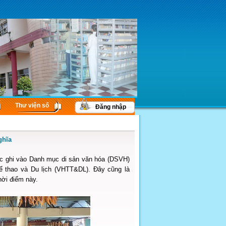
Thư viện số
Đăng nhập
ghĩa
ợc ghi vào Danh mục di sản văn hóa (DSVH)
ể thao và Du lịch (VHTT&DL). Đây cũng là
hời điểm này.