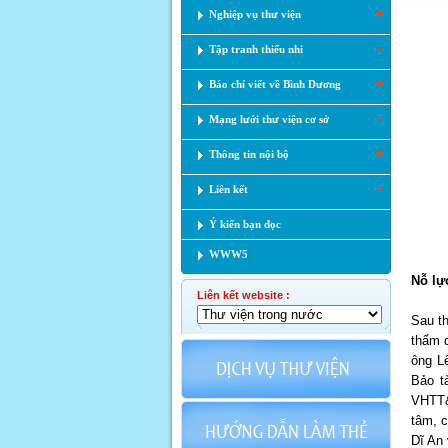
Nghiệp vụ thư viện
Tập tranh thiếu nhi
Báo chí viết về Bình Dương
Mạng lưới thư viện cơ sở
Thông tin nội bộ
Liên kết
Ý kiến bạn đọc
WWW5
Nỗ lự
Liên kết website :
Sau t
thẩm q
ông L
Bảo t
VHTT&
tâm, 
Dĩ An 