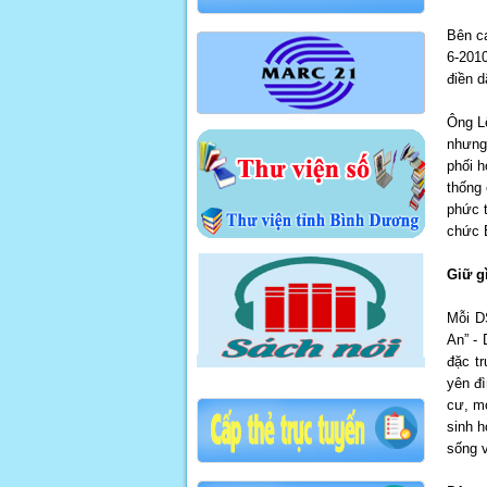
Bên c
6-2010
điền d
Ông L
nhưng
phối h
thống 
phức t
chức 
Giữ gì
Mỗi D
An” - 
đặc tr
yên đì
cư, mở
sinh h
sống 