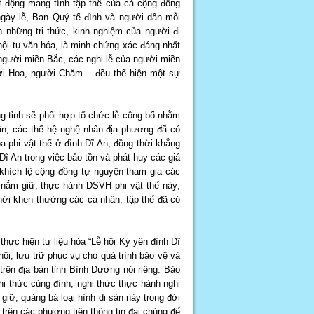
ạt động mang tính tập thể của cả cộng đồng
ngày lễ, Ban Quý tế đình và người dân mỗi
n những tri thức, kinh nghiệm của người đi
 hội tụ văn hóa, là minh chứng xác đáng nhất
 người miền Bắc, các nghi lễ của người miền
ười Hoa, người Chăm… đều thể hiện một sự
ng tỉnh sẽ phối hợp tổ chức lễ công bố nhằm
hân, các thế hệ nghệ nhân địa phương đã có
óa phi vật thể ở đình Dĩ An; đồng thời khẳng
ĩ An trong việc bảo tồn và phát huy các giá
khích lệ cộng đồng tự nguyện tham gia các
g nắm giữ, thực hành DSVH phi vật thể này;
thời khen thưởng các cá nhân, tập thể đã có
thực hiện tư liệu hóa “Lễ hội Kỳ yên đình Dĩ
 hội; lưu trữ phục vụ cho quá trình bảo vệ và
trên địa bàn tỉnh Bình Dương nói riêng. Bảo
hi thức cúng đình, nghi thức thực hành nghi
 giữ, quảng bá loại hình di sản này trong đời
rên các phương tiện thông tin đại chúng để