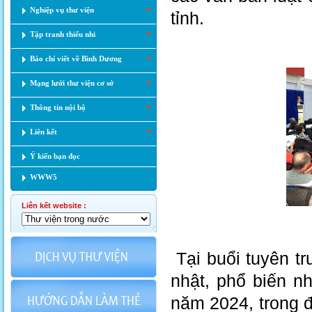
Nghiệp vụ thư viện
tỉnh.
Tập tranh thiếu nhi
Báo chí viết về Bình Dương
Mạng lưới thư viện cơ sở
Thông tin nội bộ
Liên kết
Ý kiến bạn đọc
WWW5
Liên kết website :
Tại buổi tuyên tr
nhật, phổ biến n
năm 2024, trong 