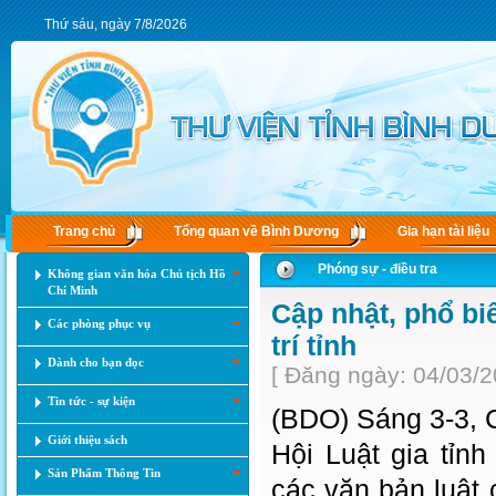
Thứ sáu, ngày 7/8/2026
Trang chủ
Tổng quan về Bình Dương
Gia hạn tài liệu
Phóng sự - điều tra
Không gian văn hóa Chủ tịch Hồ
Chí Minh
Cập nhật, phổ bi
Các phòng phục vụ
trí tỉnh
Dành cho bạn đọc
[ Đăng ngày: 04/03/2
Tin tức - sự kiện
(BDO) Sáng 3-3, C
Giới thiệu sách
Hội Luật gia tỉnh
Sản Phẩm Thông Tin
các văn bản luật 