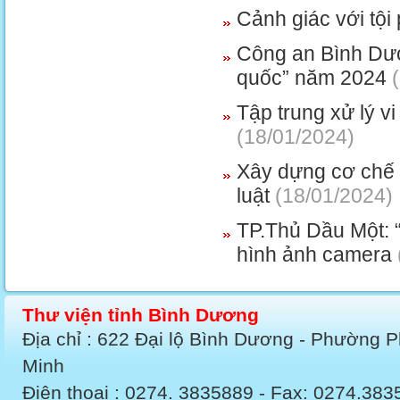
Cảnh giác với tộ
Công an Bình Dươ
quốc” năm 2024
(
Tập trung xử lý v
(18/01/2024)
Xây dựng cơ chế 
luật
(18/01/2024)
TP.Thủ Dầu Một: 
hình ảnh camera
Thư viện tỉnh Bình Dương
Địa chỉ : 622 Đại lộ Bình Dương - Phường 
Minh
Điện thoại : 0274. 3835889 - Fax: 0274.3