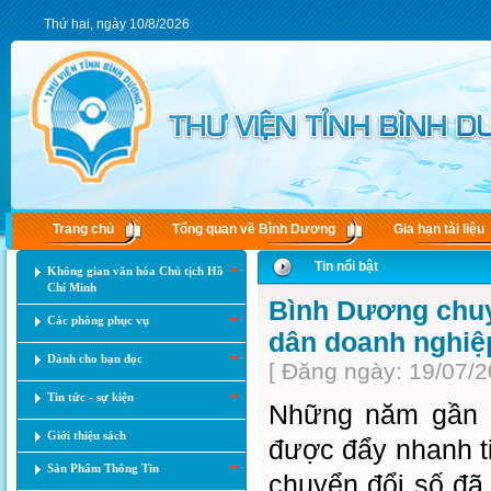
Thứ hai, ngày 10/8/2026
Trang chủ
Tổng quan về Bình Dương
Gia hạn tài liệu
Tin nổi bật
Không gian văn hóa Chủ tịch Hồ
Chí Minh
Bình Dương chuy
Các phòng phục vụ
dân doanh nghiệ
Dành cho bạn đọc
[ Đăng ngày: 19/07/2
Tin tức - sự kiện
Những năm gần đ
Giới thiệu sách
được đẩy nhanh ti
Sản Phẩm Thông Tin
chuyển đổi số đã