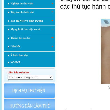
Nghiệp vụ thư viện
các thủ tục hành c
Tập tranh thiếu nhi
Báo chí viết về Bình Dương
Mạng lưới thư viện cơ sở
Thông tin nội bộ
Liên kết
Ý kiến bạn đọc
WWW5
Liên kết website :
V