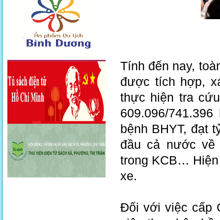
Tính đến nay, to
được tích hợp, 
thực hiện tra cứ
609.096/741.396
bệnh BHYT, đạt t
đầu cả nước về
trong KCB… Hiện n
xe.
Đối với việc cấp