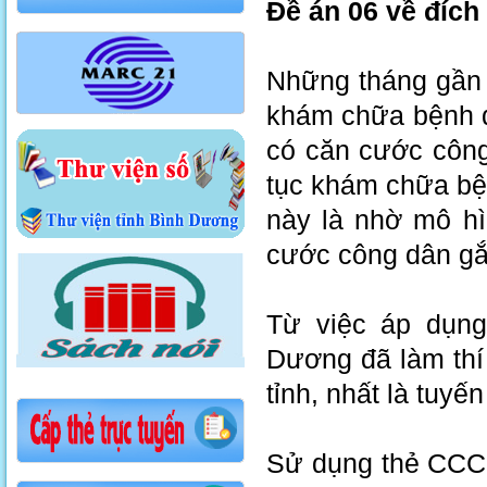
Đề án 06 về đíc
Những tháng gần 
khám chữa bệnh đ
có căn cước công
tục khám chữa bệ
này là nhờ mô h
cước công dân gắn
Từ việc áp dụng
Dương đã làm thí
tỉnh, nhất là tuyế
Sử dụng thẻ CCCD