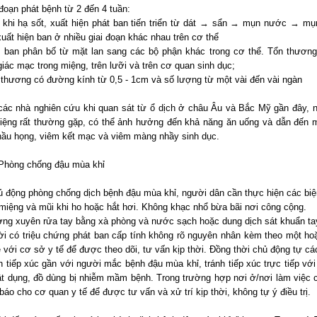
 đoạn phát bệnh từ 2 đến 4 tuần:
 khi hạ sốt, xuất hiện phát ban tiến triển từ dát → sẩn → mụn nước → m
uất hiện ban ở nhiều giai đoạn khác nhau trên cơ thể
 ban phân bố từ mặt lan sang các bộ phận khác trong cơ thể. Tổn thương 
iác mạc trong miệng, trên lưỡi và trên cơ quan sinh dục;
 thương có đường kính từ 0,5 - 1cm và số lượng từ một vài đến vài ngàn
các nhà nghiên cứu khi quan sát từ ổ dịch ở châu Âu và Bắc Mỹ gần đây, n
miệng rất thường gặp, có thể ảnh hưởng đến khả năng ăn uống và dẫn đến m
hầu họng, viêm kết mạc và viêm màng nhầy sinh dục.
Phòng chống đậu mùa khỉ
ủ động phòng chống dịch bệnh đậu mùa khỉ, người dân cần thực hiện các bi
miệng và mũi khi ho hoặc hắt hơi. Không khạc nhổ bừa bãi nơi công cộng.
ờng xuyên rửa tay bằng xà phòng và nước sạch hoặc dung dịch sát khuẩn ta
ời có triệu chứng phát ban cấp tính không rõ nguyên nhân kèm theo một ho
ệ với cơ sở y tế để được theo dõi, tư vấn kịp thời. Đồng thời chủ động tự các
h tiếp xúc gần với người mắc bệnh đậu mùa khỉ, tránh tiếp xúc trực tiếp với
ật dụng, đồ dùng bị nhiễm mầm bệnh. Trong trường hợp nơi ở/nơi làm việc
báo cho cơ quan y tế để được tư vấn và xử trí kịp thời, không tự ý điều trị.