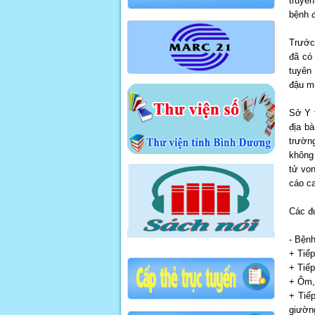
truyề
bệnh 
Trước
đã có
tuyên
đậu m
Sở Y t
địa bà
trườn
không 
tử von
cáo c
Các đ
- Bệnh
+ Tiếp
+ Tiếp
+ Ôm, 
+ Tiế
giườn