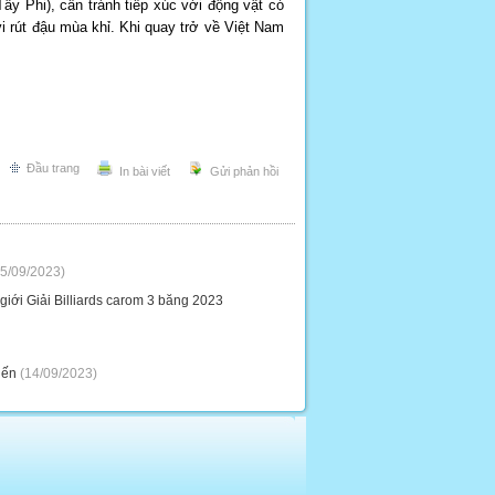
y Phi), cần tránh tiếp xúc với động vật có
i rút đậu mùa khỉ. Khi quay trở về Việt Nam
Đầu trang
In bài viết
Gửi phản hồi
5/09/2023)
iới Giải Billiards carom 3 băng 2023
iến
(14/09/2023)