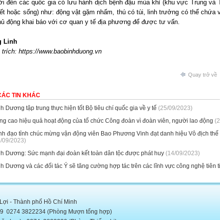
i đến các quốc gia có lưu hành dịch bệnh đậu mùa khỉ (khu vực Trung và Tâ
ết hoặc sống) như: động vật gặm nhấm, thú có túi, linh trưởng có thể chứa v
hủ động khai báo với cơ quan y tế địa phương để được tư vấn.
 Linh
trích: https://www.baobinhduong.vn
Quay trở về
CÁC TIN KHÁC
h Dương tập trung thực hiện tốt Bộ tiêu chí quốc gia về y tế
(25/09/2023)
ng cao hiệu quả hoạt động của tổ chức Công đoàn vì đoàn viên, người lao động
(2
nh đạo tỉnh chúc mừng vận động viên Bao Phương Vinh đạt danh hiệu Vô địch thế g
8/09/2023)
nh Dương: Sức mạnh đại đoàn kết toàn dân tộc được phát huy
(14/09/2023)
h Dương và các đối tác Ý sẽ tăng cường hợp tác trên các lĩnh vực công nghệ tiên t
 Lợi - Thành phố Hồ Chí Minh
5889 0274 3822234 (Phòng Mượn tổng hợp)