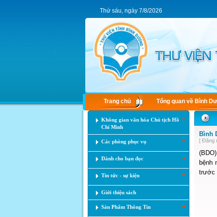
Thứ sáu, ngày 7/8/2026
Trang chủ
Tổng quan về Bình D
Không gian văn hóa Chủ tịch Hồ
Chí Minh
Bình 
[ Đăng 
Các phòng phục vụ
(BDO)
Dành cho bạn đọc
bệnh 
trước 
Tin tức - sự kiện
Giới thiệu sách
Sản Phẩm Thông Tin