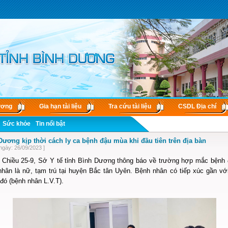
ương
Gia hạn tài liệu
Tra cứu tài liệu
CSDL Ðịa chí
Sức khỏe
Tin nổi bật
Dương kịp thời cách ly ca bệnh đậu mùa khỉ đầu tiên trên địa bàn
ngày: 26/09/2023 ]
 Chiều 25-9, Sở Y tế tỉnh Bình Dương thông báo về trường hợp mắc bệnh đậ
nhân là nữ, tạm trú tại huyện Bắc tân Uyên. Bệnh nhân có tiếp xúc gần v
đó (bệnh nhân L.V.T).