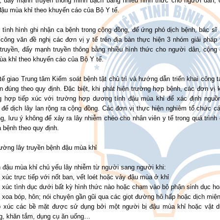
n, đẩy mạnh truyền thông minh bạch bằng nhiều hình thức cho người dân,
đậu mùa khỉ theo khuyến cáo của Bộ Y tế.
 tình hình ghi nhận ca bệnh trong cộng đồng, để ứng phó dịch bệnh, bác sĩ
 công văn đề nghị các đơn vị y tế trên địa bàn thực hiện 3 nhóm giải pháp
 truyền, đẩy mạnh truyền thông bằng nhiều hình thức cho người dân, cộng
ùa khỉ theo khuyến cáo của Bộ Y tế.
ế giao Trung tâm Kiểm soát bệnh tật chủ trì và hướng dẫn triển khai công 
n đúng theo quy định. Đặc biệt, khi phát hiện trường hợp bệnh, các đơn vị k
g hợp tiếp xúc với trường hợp dương tính đậu mùa khỉ để xác định nguồn l
để dịch lây lan rộng ra cộng đồng. Các đơn vị thực hiện nghiêm tổ chức các
g, lưu ý không để xảy ra lây nhiễm chéo cho nhân viên y tế trong quá trình 
a bệnh theo quy định.
ường lây truyền bệnh đậu mùa khỉ
 đậu mùa khỉ chủ yếu lây nhiễm từ người sang người khi:
 xúc trực tiếp với nốt ban, vết loét hoặc vảy đậu mùa ở khỉ
 xúc tình dục dưới bất kỳ hình thức nào hoặc chạm vào bộ phận sinh dục h
xoa bóp, hôn; nói chuyện gần gũi qua các giọt đường hô hấp hoặc dịch miệ
p xúc các bề mặt được sử dụng bởi một người bị đậu mùa khỉ hoặc vật 
g, khăn tắm, dụng cụ ăn uống…