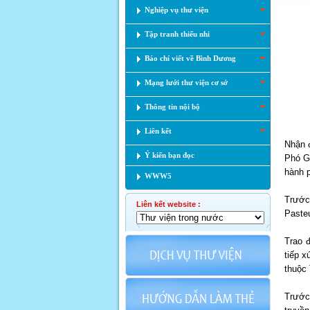
Nghiệp vụ thư viện
Tập tranh thiếu nhi
Báo chí viết về Bình Dương
Mạng lưới thư viện cơ sở
Thông tin nội bộ
Liên kết
Nhận 
Ý kiến bạn đọc
Phó Gi
hành 
WWW5
Trước
Liên kết website :
Pasteu
Trao 
tiếp x
thuộc
Trước