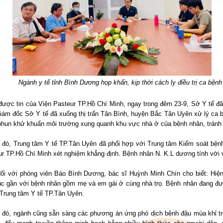
Ngành y tế tỉnh Bình Dương họp khẩn, kịp thời cách ly điều trị ca bệnh
được tin của Viện Pasteur TP.Hồ Chí Minh, ngay trong đêm 23-9, Sở Y tế đã
ám đốc Sở Y tế đã xuống thị trấn Tân Bình, huyện Bắc Tân Uyên xử lý ca bệ
phun khử khuẩn môi trường xung quanh khu vực nhà ở của bệnh nhân, tránh l
 đó, Trung tâm Y tế TP.Tân Uyên đã phối hợp với Trung tâm Kiểm soát bệnh
r TP.Hồ Chí Minh xét nghiệm khẳng định. Bệnh nhân N. K.L dương tính với v
đổi với phóng viên Báo Bình Dương, bác sĩ Huỳnh Minh Chín cho biết: Hiệ
úc gần với bệnh nhân gồm mẹ và em gái ở cùng nhà trọ. Bệnh nhân đang được
 Trung tâm Y tế TP.Tân Uyên.
 đó, ngành cũng sẵn sàng các phương án ứng phó dịch bệnh đậu mùa khỉ trê