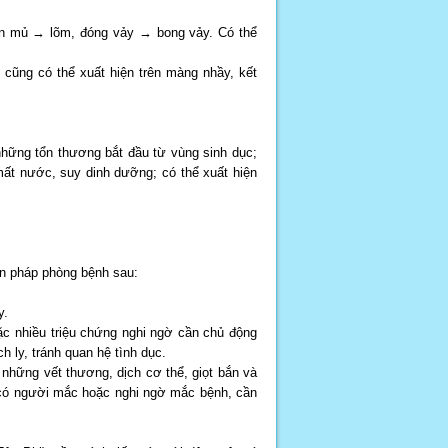
ụn mủ → lõm, đóng vảy → bong vảy. Có thể
cũng có thể xuất hiện trên màng nhầy, kết
hững tổn thương bắt đầu từ vùng sinh dục;
ất nước, suy dinh dưỡng; có thể xuất hiện
ện pháp phòng bệnh sau:
y.
ặc nhiều triệu chứng nghi ngờ cần chủ động
h ly, tránh quan hệ tình dục.
 những vết thương, dịch cơ thể, giọt bắn và
 có người mắc hoặc nghi ngờ mắc bệnh, cần