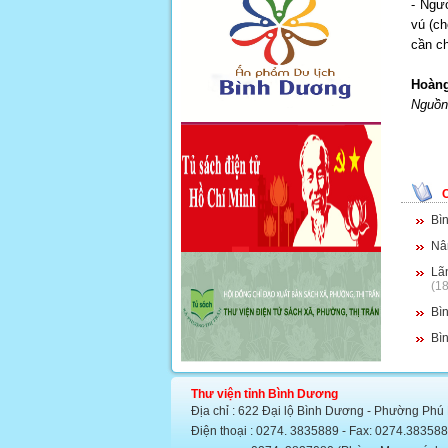
- Ngườ
vú (ch
cần c
Hoàng
Nguồn 
Bìn
Nâ
Lã
(1
Bì
Bìn
Thư viện tỉnh Bình Dương
Địa chỉ : 622 Đại lộ Bình Dương - Phường Phú
Điện thoại : 0274. 3835889 - Fax: 0274.383