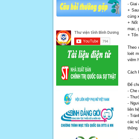
- Giai
+ Sau
cùng x
+ Nốt
mạc, g
+ Tổn
Theo 
loét 
viêm 
Cách 
Để ch
- Che 
- Thư
- Ngư
liên h
- Trán
các v
thông 