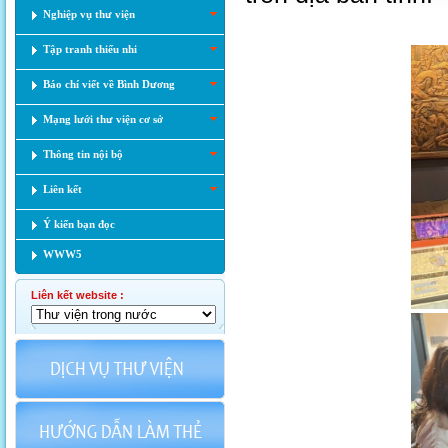
Nghiệp vụ thư viện
Tập tranh thiếu nhi
Báo chí viết về Bình Dương
Mạng lưới thư viện cơ sở
Thông tin nội bộ
Liên kết
Ý kiến bạn đọc
WWW5
Liên kết website :