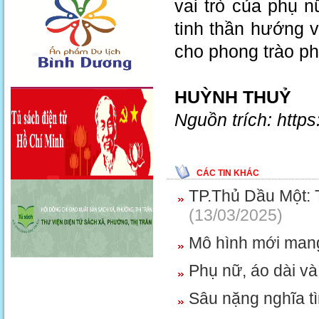
vai trò của phụ n
tinh thần hướng v
cho phong trào ph
HUỲNH THUỶ
Nguồn trích: http
CÁC TIN KHÁC
TP.Thủ Dầu Một: T
(13/03/2025)
Mô hình mới mang
Phụ nữ, áo dài v
Sâu nặng nghĩa tì