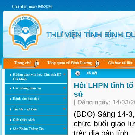
Chủ nhật, ngày 9/8/2026
Trang chủ
Tổng quan về Bình Dương
Gia hạn tài liệu
Xã hội
Không gian văn hóa Chủ tịch Hồ
Chí Minh
Hội LHPN tỉnh tổ
Các phòng phục vụ
sử
Dành cho bạn đọc
[ Đăng ngày: 14/03/2
Tin tức - sự kiện
(BDO) Sáng 14-3,
Giới thiệu sách
chức buổi giao l
Sản Phẩm Thông Tin
trên địa bàn tỉnh.