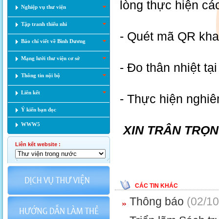
lòng thực hiện cá
Nghiệp vụ thư viện
Tập tranh thiếu nhi
- Quét mã QR khai
Báo chí viết về Bình Dương
Mạng lưới thư viện cơ sở
- Đo thân nhiệt tạ
Thông tin nội bộ
Liên kết
- Thực hiện nghi
Ý kiến bạn đọc
WWW5
XIN TRÂN TRỌN
Liên kết website :
CÁC TIN KHÁC
Thông báo
(02/10