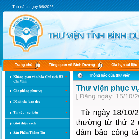
Thứ năm, ngày 6/8/2026
Trang chủ
Tổng quan về Bình Dương
Gia hạn tài liệu
Thông báo của thư viện
Không gian văn hóa Chủ tịch Hồ
Chí Minh
Thư viện phục vụ
Các phòng phục vụ
[ Đăng ngày: 15/10/2
Dành cho bạn đọc
Từ ngày 18/10/20
Tin tức - sự kiện
thường từ thứ 2 
Giới thiệu sách
đảm bảo công tá
Sản Phẩm Thông Tin