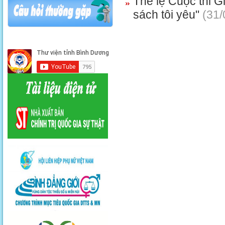
Thể lệ Cuộc thi G
sách tôi yêu"
(31/