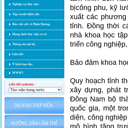
Nghiệp vụ thư viện
bịcông phu, kỹ 
Tập tranh thiếu nhi
xuất các phương 
tỉnh. Đồng thời 
Báo chí viết về Bình Dương
nhà khoa học tập
Mạng lưới thư viện cơ sở
triển công nghiệp
Thông tin nội bộ
Liên kết
Bảo đảm khoa học
Ý kiến bạn đọc
WWW5
Quy hoạch tỉnh t
Liên kết website :
xây dựng, phát t
Đông Nam bộ thà
quốc gia, một tr
diện, công nghiệp 
mô hình tăng trư