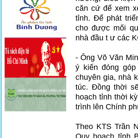
căn cứ để xem xé
tỉnh. Để phát tri
cho được mối qu
nhà đầu t ư các 
- Ông Võ Văn Min
ý kiến đóng góp
chuyên gia, nhà 
túc. Đồng thời 
hoạch tỉnh thời k
trình lên Chính p
Theo KTS Trần N
Quy hoạch tỉnh 