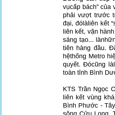
vụcấp bách” của
phải vượt trước 
đại, đólàliên kết
liên kết, vận hàn
sáng tạo... lành
tiên hàng đầu. Đ
hệthống Metro hiệ
quyết. Đócũng la
toàn tỉnh Bình D
KTS Trần Ngọc Ch
liên kết vùng kh
Bình Phước - Tâ
sông Cửu Long. T