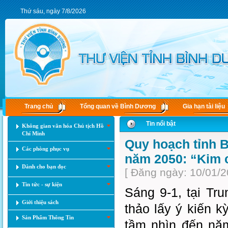
Thứ sáu, ngày 7/8/2026
Trang chủ
Tổng quan về Bình Dương
Gia hạn tài liệu
Tin nổi bật
Không gian văn hóa Chủ tịch Hồ
Chí Minh
Quy hoạch tỉnh B
Các phòng phục vụ
năm 2050: “Kim c
Dành cho bạn đọc
[ Đăng ngày: 10/01/2
Tin tức - sự kiện
Sáng 9-1, tại Tru
Giới thiệu sách
thảo lấy ý kiến k
Sản Phẩm Thông Tin
tầm nhìn đến nă