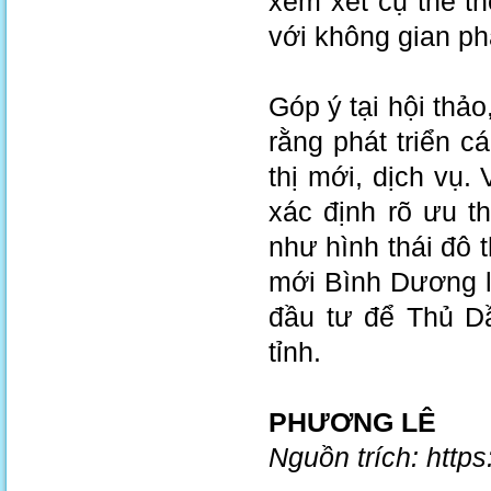
xem xét cụ thể t
với không gian phá
Góp ý tại hội thả
rằng phát triển c
thị mới, dịch vụ.
xác định rõ ưu th
như hình thái đô 
mới Bình Dương là
đầu tư để Thủ Dầ
tỉnh.
PHƯƠNG LÊ
Nguồn trích: http