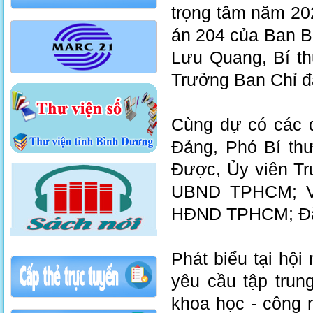
trọng tâm năm 202
án 204 của Ban B
Lưu Quang, Bí t
Trưởng Ban Chỉ đạ
Cùng dự có các 
Đảng, Phó Bí th
Được, Ủy viên Tr
UBND TPHCM; Võ
HĐND TPHCM; Đặn
Phát biểu tại hộ
yêu cầu tập trun
khoa học - công 