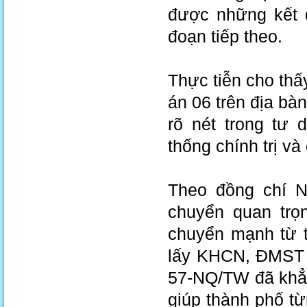
được những kết q
đoạn tiếp theo.
Thực tiễn cho thấ
án 06 trên địa bà
rõ nét trong tư
thống chính trị v
Theo đồng chí 
chuyển quan trọn
chuyển mạnh từ t
lấy KHCN, ĐMST v
57-NQ/TW đã khẳn
giúp thành phố t