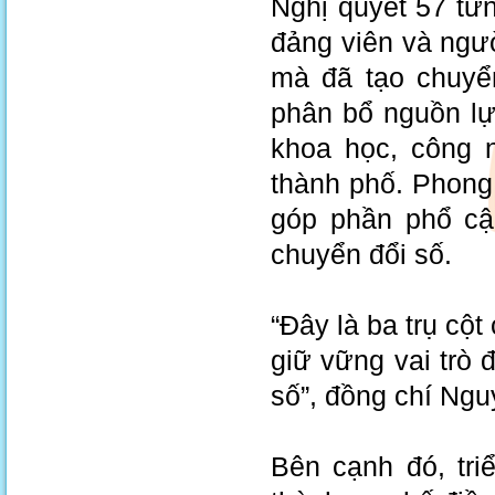
Nghị quyết 57 từ
đảng viên và ngư
mà đã tạo chuyển
phân bổ nguồn lực
khoa học, công 
thành phố. Phong 
góp phần phổ cậ
chuyển đổi số.
“Đây là ba trụ cộ
giữ vững vai trò
số”, đồng chí Ng
Bên cạnh đó, tri