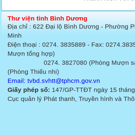
Thư viện tỉnh Bình Dương
Địa chỉ : 622 Đại lộ Bình Dương - Phường 
Minh
Điện thoại : 0274. 3835889 - Fax: 0274.3
Mượn tổng hợp)
0274. 3827080 (Phòng Mượn sách v
(Phòng Thiếu nhi)
Email: tvbd.svhtt@tphcm.gov.vn
Giấy phép số:
147/GP-TTĐT ngày 15 tháng
Cục quản lý Phát thanh, Truyền hình và Thôn