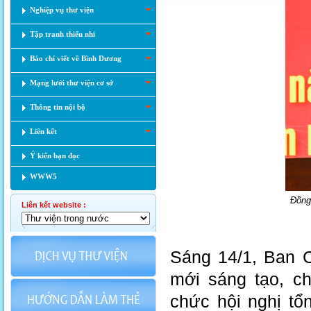
Nghiệp vụ thư viện
Tập tranh thiếu nhi
Báo chí viết về Bình Dương
Mạng lưới thư viện cơ sở
Thông tin nội bộ
Liên kết
Ý kiến bạn đọc
WWW5
Đồng 
Liên kết website :
Sáng 14/1, Ban C
mới sáng tạo, c
chức hội nghị tổ