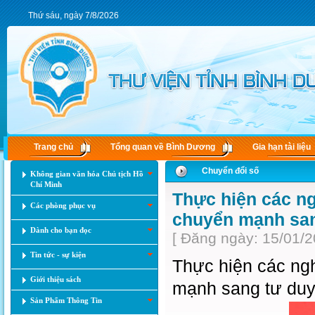
Thứ sáu, ngày 7/8/2026
Trang chủ
Tổng quan về Bình Dương
Gia hạn tài liệu
Chuyển đổi số
Không gian văn hóa Chủ tịch Hồ
Chí Minh
Thực hiện các n
Các phòng phục vụ
chuyển mạnh sang
Dành cho bạn đọc
[ Đăng ngày: 15/01/2
Tin tức - sự kiện
Thực hiện các ng
Giới thiệu sách
mạnh sang tư duy 
Sản Phẩm Thông Tin