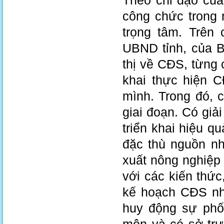
Theo chỉ đạo của
công chức trong 
trọng tâm. Trên
UBND tỉnh, của 
thị về CĐS, từng 
khai thực hiện C
mình. Trong đó, c
giai đoạn. Có giả
triển khai hiệu q
đặc thù nguồn nh
xuất nông nghiệp
với các kiến thứ
kế hoạch CĐS nha
huy động sự phố