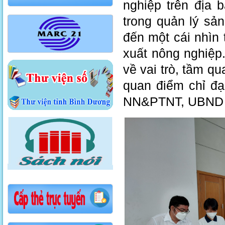
nghiệp trên địa 
trong quản lý sả
đến một cái nhìn 
xuất nông nghiệp
về vai trò, tầm q
quan điểm chỉ đ
NN&PTNT, UBND t