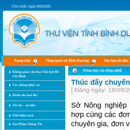
Chủ nhật, ngày 9/8/2026
Trang chủ
Tổng quan về Bình Dương
Gia hạn tài liệu
Khoa học và công nghệ
Không gian văn hóa Chủ tịch Hồ
Chí Minh
Thúc đẩy chuyển 
Các phòng phục vụ
[ Đăng ngày: 19/09/2
Dành cho bạn đọc
Sở Nông nghiệp 
Tin tức - sự kiện
hợp cùng các đơn
Giới thiệu sách
chuyên gia, đơn v
Sản Phẩm Thông Tin