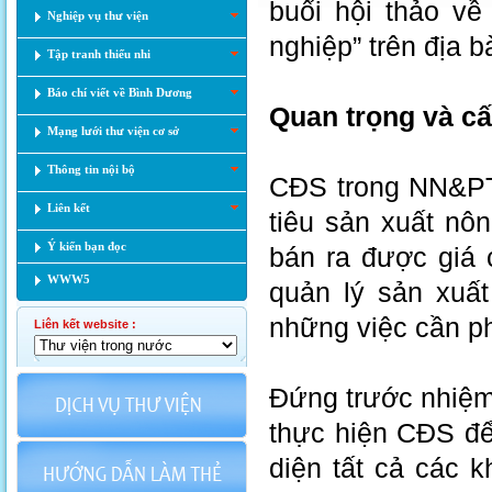
buổi hội thảo về
Nghiệp vụ thư viện
nghiệp” trên địa b
Tập tranh thiếu nhi
Báo chí viết về Bình Dương
Quan trọng và cấ
Mạng lưới thư viện cơ sở
Thông tin nội bộ
CĐS trong NN&PTN
Liên kết
tiêu sản xuất nô
Ý kiến bạn đọc
bán ra được giá 
WWW5
quản lý sản xuấ
những việc cần p
Liên kết website :
Đứng trước nhiệm
thực hiện CĐS để
diện tất cả các 