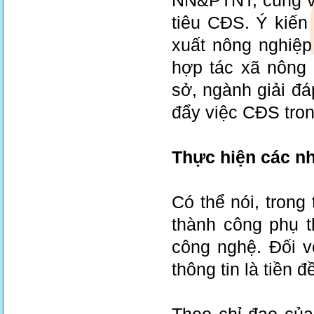
NN&PTNT; cùng vớ
tiêu CĐS. Ý kiến
xuất nông nghiệp 
hợp tác xã nông 
sở, ngành giải đá
đẩy việc CĐS tron
Thực hiện các nh
Có thể nói, trong
thành công phụ t
công nghệ. Đối v
thông tin là tiền 