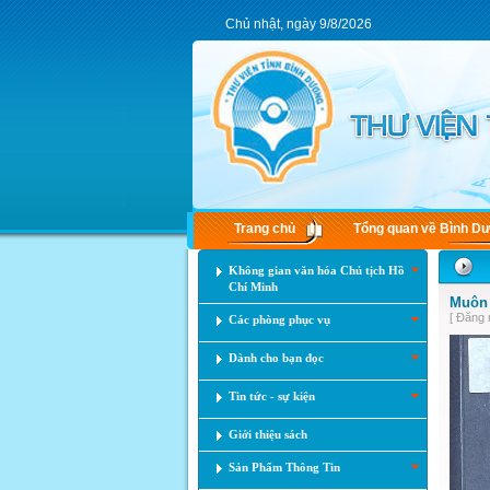
Chủ nhật, ngày 9/8/2026
Trang chủ
Tổng quan về Bình D
Không gian văn hóa Chủ tịch Hồ
Chí Minh
Muôn 
[ Đăng 
Các phòng phục vụ
Dành cho bạn đọc
Tin tức - sự kiện
Giới thiệu sách
Sản Phẩm Thông Tin