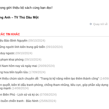
rọng giới thiệu bộ sách cùng bạn đọc!
g Anh – TV Thủ Dầu Một
Quay trở về
CÁC TIN KHÁC
iệu Bảo Bình Nguyên
(09/10/2024)
ng người lính kiên trung giữ biển
(09/10/2024)
 duy ngược
(09/10/2024)
 phạm khai phóng
(09/10/2024)
ệt Nam hôm nay và ngày mai
(26/09/2024)
ng hoa trên tuyến lửa
(17/09/2024)
ới thiệu chùm sách chuyên đề: “Trang bị kỹ năng mềm tạo thêm thành công”
(14/09
n quyết, kiên trì đấu tranh phòng, chống tham nhũng, tiêu cực, góp phần xây dựn
ng mạnh
(14/08/2024)
n Biên Phủ - Lịch sử và ký ức
(07/08/2024)
 buồn chiến tranh - Bảo Ninh
(25/06/2024)