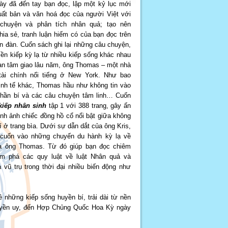
ày đã đến tay bạn đọc, lập một kỷ lục mới
xuất bản và văn hoá đọc của người Việt với
chuyện và phân tích nhân quả; tạo nên
ia sẻ, tranh luận hiếm có của bạn đọc trên
n đàn. Cuốn sách ghi lại những câu chuyện,
tiền kiếp kỳ lạ từ nhiều kiếp sống khác nhau
ạn tâm giao lâu năm, ông Thomas – một nhà
tài chính nổi tiếng ở New York. Như bao
inh tế khác, Thomas hầu như không tin vào
thần bí và các câu chuyện tâm linh… Cuốn
iếp nhân sinh
tập 1 với 388 trang, gây ấn
nh ảnh chiếc đồng hồ cổ nổi bật giữa không
í ở trang bìa. Dưới sự dẫn dắt của ông Kris,
cuốn vào những chuyến du hành kỳ lạ về
ủa ông Thomas. Từ đó giúp bạn đọc chiêm
m phá các quy luật về luật Nhân quả và
 vũ trụ trong thời đại nhiều biến động như
những kiếp sống huyền bí, trải dài từ nền
quyền uy, đến Hợp Chủng Quốc Hoa Kỳ ngày