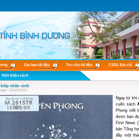
ương
Gia hạn tài liệu
Tra cứu tài liệu
CSDL Ðịa chí
Giới thiệu sách
kiếp nhân sinh
ngày: 14/10/2024 ]
Ngay từ khi 
cuốn sách
Phong viết 
được bạn đọ
First News (
bản Tổng hợ
đầy một thá