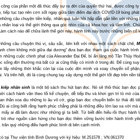
công của phần một đã thúc đẩy sự ra đời của quyển thứ hai, được công ty F
, tiếp tục tạo nên cơn sốt ngay giữa tâm điểm đại dịch COVID-19 bùng phát
 những câu chuyện tiền kiếp, nhân quả luân hồi hấp dẫn gắn liền với những l
a nhân loại và thế giới thông qua góc nhìn của cả khoa học và tâm linh. Chú
àm cách nào để chữa lành thế giới này, hành tinh này trước những biến cố l
những câu chuyện thú vị, sâu sắc, liên kết với nhau một cách chặt chẽ,
M
ánh chim không mỏi giữa đại dương” đưa bạn đọc tham gia cuộc hành trình 
n những cuộc chinh phạt của Alexander Đại Đế, bí ẩn lăng mộ Tần Thủy Hoàn
ộc sống đời thường mà bất cứ ai cũng thấy có mình ở trong đó. Để cùng suy
m lấy những thời khắc còn lại của cuộc đời mình và xoay chuyển số phận,
i. Và trên hết, đó là cùng chung tay xây dựng một thế giới tốt đẹp trên nền
kiếp nhân sinh
là một bộ sách thu hút bạn đọc. Nó sẽ thôi thúc bạn đọc p
ởi cách hành văn theo lối kể chuyện, dễ tiếp thu và khơi gợi trí tò mò củ
an thần xoa dịu những lo âu vô cớ, giúp bạn đọc chuyển biến từ thái độ ti
Dù ai cũng biết rằng hạnh phúc chẳng phải là những điều lớn lao xa vời mà đ
 mấy ai đã làm được như những gì ta biết. Từ biết đến hiểu rồi thực hành 
i trò như nguồn cảm hứng cho bạn đọc thêm vững bước trên hành trình yê
 trân quý những điều hạnh phúc bình dị bên cạnh mình.
có tại Thư viện tỉnh Bình Dương với ký hiệu: M.251578 ; VN.061370