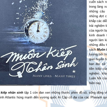
cuốn sách n
trong làng 
những câu 
những đợt ch
khắp các diễ
trải nghiệm 
của người b
kinh doanh 
người làm k
những điều 
sách
Muôn k
tượng bởi hì
gian huyền b
bạn đọc sẽ 
tiền kiếp c
nghiệm, khá
Luân hồi của
hiện nay.
kiếp nhân sinh
tập 1 còn đan xen những thước phim đồ sộ, sống động về 
inh Atlantis hùng mạnh đến vương quốc Ai Cập cổ đại của các Pharaoh 