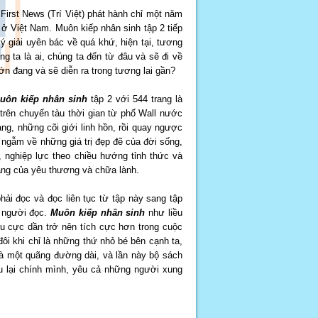
irst News (Trí Việt) phát hành chỉ một năm
 ở Việt Nam. Muôn kiếp nhân sinh tập 2 tiếp
ý giải uyên bác về quá khứ, hiện tại, tương
ng ta là ai, chúng ta đến từ đâu và sẽ đi về
ớn đang và sẽ diễn ra trong tương lai gần?
uôn kiếp nhân sinh
tập 2 với 544 trang là
trên chuyến tàu thời gian từ phố Wall nước
g, những cõi giới linh hồn, rồi quay ngược
 ngẫm về những giá trị đẹp đẽ của đời sống,
 nghiệp lực theo chiều hướng tỉnh thức và
 tảng của yêu thương và chữa lành.
hải đọc và đọc liên tục từ tập này sang tập
a người đọc.
Muôn kiếp nhân sinh
như liều
êu cực dần trở nên tích cực hơn trong cuộc
ôi khi chỉ là những thứ nhỏ bé bên cạnh ta,
là một quãng đường dài, và lần này bộ sách
u lại chính mình, yêu cả những người xung