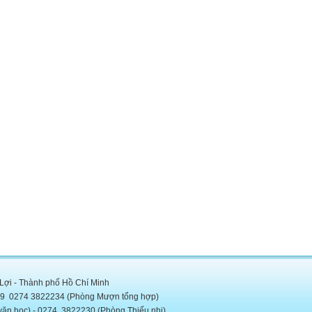
 Lợi - Thành phố Hồ Chí Minh
5889 0274 3822234 (Phòng Mượn tổng hợp)
c) - 0274. 3822230 (Phòng Thiếu nhi)