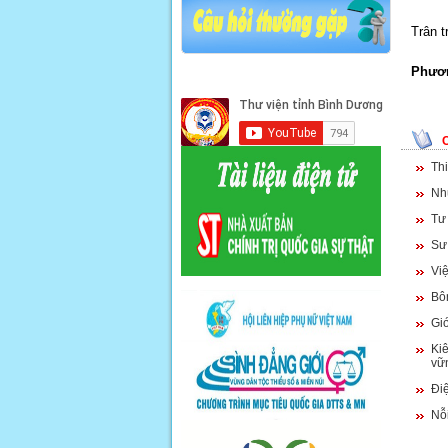
Trân t
Phươn
Th
Nhữ
Tư
Sư
Vi
Bô
Gi
Kiê
vữ
Điệ
Nỗi