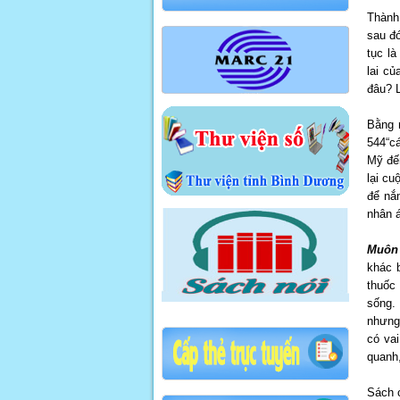
Thành 
sau đó
tục là
lai củ
đâu? L
Bằng 
544“c
Mỹ đế
lại cu
để nắ
nhân á
Muôn 
khác b
thuốc 
sống. 
nhưng
có va
quanh,
Sách 