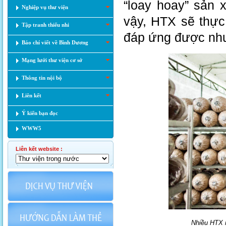
“loay hoay” sản 
Nghiệp vụ thư viện
vậy, HTX sẽ thực
Tập tranh thiếu nhi
đáp ứng được nhu 
Báo chí viết về Bình Dương
Mạng lưới thư viện cơ sở
Thông tin nội bộ
Liên kết
Ý kiến bạn đọc
WWW5
Liên kết website :
Nhiều HTX n