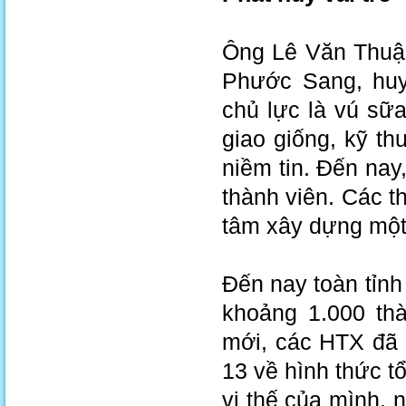
Ông Lê Văn Thuậ
Phước Sang, huy
chủ lực là vú sữ
giao giống, kỹ th
niềm tin. Đến nay,
thành viên. Các t
tâm xây dựng mộ
Đến nay toàn tỉnh
khoảng 1.000 th
mới, các HTX đã 
13 về hình thức 
vị thế của mình, n