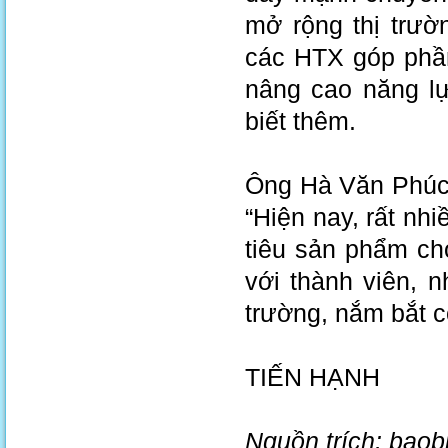
mở rộng thị trườ
các HTX góp phần
nâng cao năng lự
biết thêm.
Ông Hà Văn Phúc,
“Hiện nay, rất nh
tiêu sản phẩm ch
với thành viên, n
trường, nắm bắt c
TIẾN HẠNH
Nguồn trích: bao