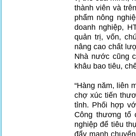
thành viên và trê
phẩm nông nghiệp
doanh nghiệp, H
quản trị, vốn, c
nâng cao chất lượ
Nhà nước cũng có
khâu bao tiêu, chế
“Hàng năm, liên 
chợ xúc tiến thư
tỉnh. Phối hợp v
Công thương tổ c
nghiệp để tiêu t
đẩy mạnh chuyển 