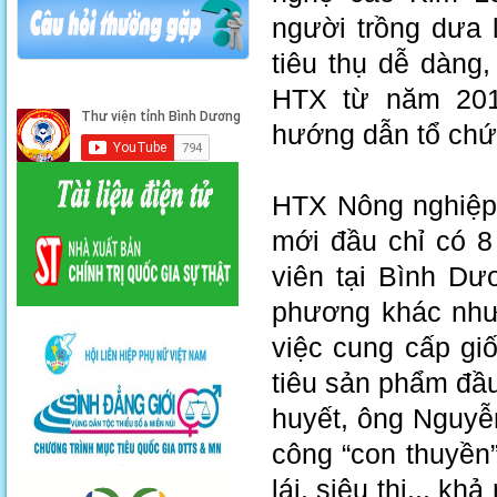
người trồng dưa 
tiêu thụ dễ dàng,
HTX từ năm 201
hướng dẫn tổ chức
HTX Nông nghiệp
mới đầu chỉ có 8
viên tại Bình Dư
phương khác như
việc cung cấp gi
tiêu sản phẩm đầu
huyết, ông Nguyễ
công “con thuyền”
lái, siêu thị... k