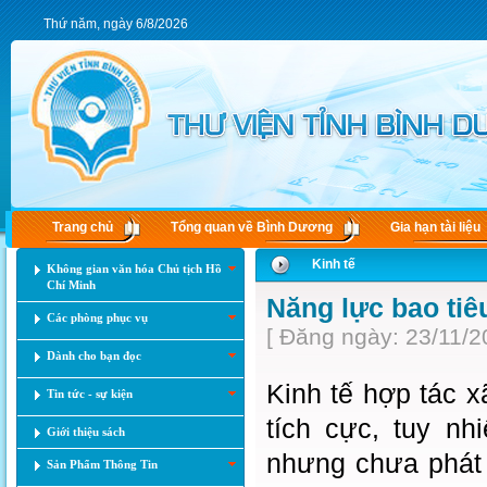
Thứ năm, ngày 6/8/2026
Trang chủ
Tổng quan về Bình Dương
Gia hạn tài liệu
Kinh tế
Không gian văn hóa Chủ tịch Hồ
Chí Minh
Năng lực bao tiêu
Các phòng phục vụ
[ Đăng ngày: 23/11/2
Dành cho bạn đọc
Kinh tế hợp tác x
Tin tức - sự kiện
tích cực, tuy nh
Giới thiệu sách
nhưng chưa phát 
Sản Phẩm Thông Tin