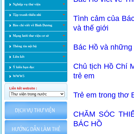
Nghiệp vụ thư viện
Tập tranh thiếu nhi
Tình cảm của Bác
Báo chí viết về Bình Dương
và thế giới
Mạng lưới thư viện cơ sở
Bác Hồ và những l
Thông tin nội bộ
Liên kết
Chủ tịch Hồ Chí 
Ý kiến bạn đọc
trẻ em
WWW5
Liên kết website :
Trẻ em trong thơ
CHĂM SÓC THI
BÁC HỒ