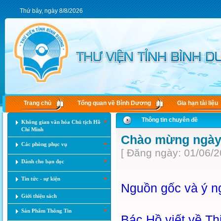
Thứ bảy, ngày 8/8/2026
Trang chủ
Tổng quan về Bình Dương
Gia hạn tài liệu
Thông tin chuyên đề
Không gian văn hóa Chủ tịch Hồ
Chí Minh
Chào mừng ngày 
Các phòng phục vụ
[ Đăng ngày: 01/06/2
Dành cho bạn đọc
Tin tức - sự kiện
Nguồn gốc và ý ng
Giới thiệu sách
Sản Phẩm Thông Tin
Bác Hồ viết về Th