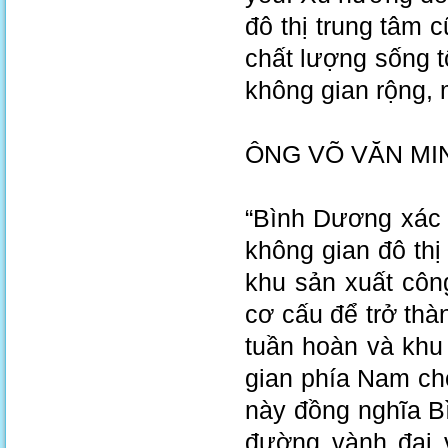
đô thị trung tâm c
chất lượng sống t
không gian rộng, m
ÔNG VÕ VĂN MIN
“Bình Dương xác đ
không gian đô th
khu sản xuất công
cơ cấu để trở th
tuần hoàn và khu
gian phía Nam cho
này đồng nghĩa B
đường vành đai 