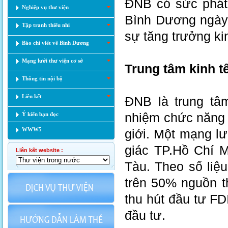
ĐNB có sức phát 
Nghiệp vụ thư viện
Bình Dương ngày c
Tập tranh thiếu nhi
sự tăng trưởng ki
Báo chí viết về Bình Dương
Mạng lưới thư viện cơ sở
Trung tâm kinh t
Thông tin nội bộ
Liên kết
ĐNB là trung tâ
nhiệm chức năng 
Ý kiến bạn đọc
WWW5
giới. Một mạng lư
giác TP.Hồ Chí 
Liên kết website :
Tàu. Theo số liệ
trên 50% nguồn t
thu hút đầu tư F
đầu tư.