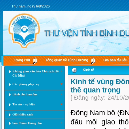
Thứ năm, ngày 6/8/2026
Trang chủ
Tổng quan về Bình Dương
Gia hạn tài liệu
Kinh tế
Không gian văn hóa Chủ tịch Hồ
Chí Minh
Kinh tế vùng Đôn
Các phòng phục vụ
thế quan trọng
Dành cho bạn đọc
[ Đăng ngày: 24/10/2
Tin tức - sự kiện
Đông Nam bộ (ĐNB
Giới thiệu sách
đầu mối giao th
Sản Phẩm Thông Tin