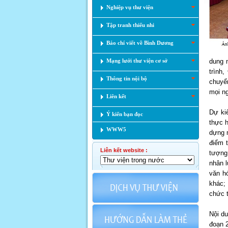
Nghiệp vụ thư viện
Tập tranh thiếu nhi
Báo chí viết về Bình Dương
Mạng lưới thư viện cơ sở
dung 
trình
Thông tin nội bộ
chuyển
mọi ng
Liên kết
Dự ki
Ý kiến bạn đọc
thực h
WWW5
dựng m
điểm t
Liên kết website :
tượng,
nhân l
văn h
khác; 
chức 
Nội du
đoạn 