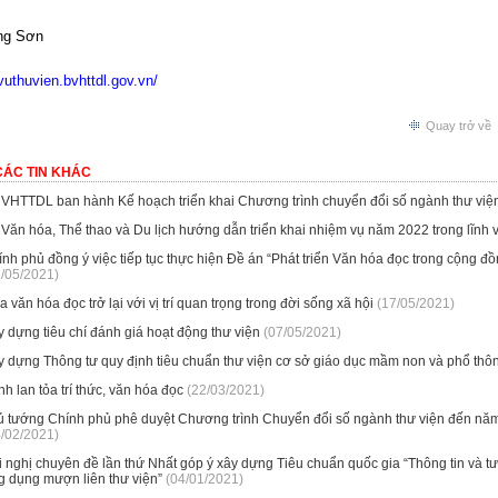
ng Sơn
/vuthuvien.bvhttdl.gov.vn/
Quay trở về
CÁC TIN KHÁC
 VHTTDL ban hành Kế hoạch triển khai Chương trình chuyển đổi số ngành thư việ
Văn hóa, Thể thao và Du lịch hướng dẫn triển khai nhiệm vụ năm 2022 trong lĩnh 
ính phủ đồng ý việc tiếp tục thực hiện Đề án “Phát triển Văn hóa đọc trong cộng
1/05/2021)
 văn hóa đọc trở lại với vị trí quan trọng trong đời sống xã hội
(17/05/2021)
 dựng tiêu chí đánh giá hoạt động thư viện
(07/05/2021)
y dựng Thông tư quy định tiêu chuẩn thư viện cơ sở giáo dục mầm non và phổ thô
h lan tỏa trí thức, văn hóa đọc
(22/03/2021)
ủ tướng Chính phủ phê duyệt Chương trình Chuyển đổi số ngành thư viện đến n
4/02/2021)
 nghị chuyên đề lần thứ Nhất góp ý xây dựng Tiêu chuẩn quốc gia “Thông tin và tư 
g dụng mượn liên thư viện”
(04/01/2021)