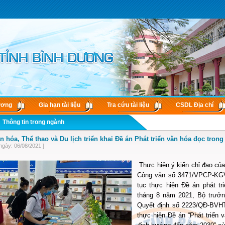
ương
Gia hạn tài liệu
Tra cứu tài liệu
CSDL Ðịa chí
Thông tin trong ngành
n hóa, Thể thao và Du lịch triển khai Đề án Phát triển văn hóa đọc tron
ngày: 06/08/2021 ]
Thực hiện ý kiến chỉ đạo củ
Công văn số 3471/VPCP-KGV
tục thực hiện Đề án phát tr
tháng 8 năm 2021, Bộ trưởn
Quyết định số 2223/QĐ-BVHT
thực hiện Đề án “Phát triển