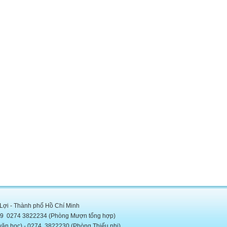
 Lợi - Thành phố Hồ Chí Minh
5889 0274 3822234 (Phòng Mượn tổng hợp)
c) - 0274. 3822230 (Phòng Thiếu nhi)