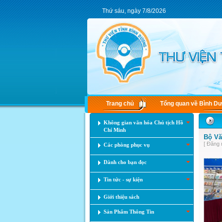
Thứ sáu, ngày 7/8/2026
Trang chủ
Tổng quan về Bình D
Không gian văn hóa Chủ tịch Hồ
Chí Minh
Bộ Vă
[ Đăng 
Các phòng phục vụ
Dành cho bạn đọc
Tin tức - sự kiện
Giới thiệu sách
Sản Phẩm Thông Tin