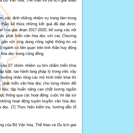
 Bộ Văn hóa, Thể thao và Du lịch giai đoạn
 xác định những nhiệm vụ trọng tâm trong
nh thần kế thừa những kết quả đã đạt được
 án của giai đoạn 2017-2020, bổ sung các nội
việc phát triển văn hóa đọc với các Chương
và gắn với ứng dụng công nghệ thông tin và
ộ ngành có liên quan trên tinh thần huy động
 hóa đọc trong cộng đồng.
g vào 07 nhóm nhiệm vụ lớn nhằm triển khai
 luật, tạo hành lang pháp lý trong việc xây
 hướng nhân rộng các mô hình triển khai thí
a, phát triển văn hóa đọc cho từng nhóm đối
i liệu; tập huấn nâng cao chất lượng nguồn
đọc thông qua các hoạt động: cuộc thi đại sứ
g những hoạt động tuyên truyền văn hóa đọc
óa đọc. (7) Thực hiện kiểm tra, hướng dẫn tổ
ng của Bộ Văn hóa, Thể thao và Du lịch giai