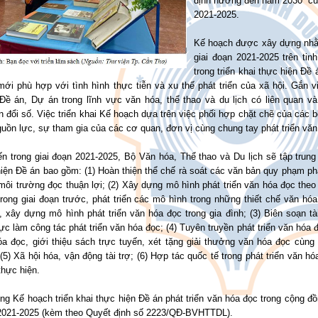
định hướng đến năm 2030” của
2021-2025.
Kế hoạch được xây dựng nhằm
giai đoạn 2021-2025 trên ti
trong triển khai thực hiện Đề
mới phù hợp với tình hình thực tiễn và xu thế phát triển của xã hội. Gắn 
, Đề án, Dự án trong lĩnh vực văn hóa, thể thao và du lịch có liên quan 
 đổi số. Việc triển khai Kế hoạch dựa trên việc phối hợp chặt chẽ của các b
uồn lực, sự tham gia của các cơ quan, đơn vị cùng chung tay phát triển văn
ến trong giai đoạn 2021-2025, Bộ Văn hóa, Thể thao và Du lịch sẽ tập trun
iện Đề án bao gồm: (1) Hoàn thiện thể chế rà soát các văn bản quy phạm pháp
ôi trường đọc thuận lợi; (2) Xây dựng mô hình phát triển văn hóa đọc theo
rong giai đoạn trước, phát triển các mô hình trong những thiết chế văn hó
 xây dựng mô hình phát triển văn hóa đọc trong gia đình; (3) Biên soạn tà
ực làm công tác phát triển văn hóa đọc; (4) Tuyên truyền phát triển văn hóa 
óa đọc, giới thiệu sách trực tuyến, xét tặng giải thưởng văn hóa đọc cùn
(5) Xã hội hóa, vận động tài trợ; (6) Hợp tác quốc tế trong phát triển văn h
thực hiện.
ng Kế hoạch triển khai thực hiện Đề án phát triển văn hóa đọc trong cộng đồ
2021-2025 (kèm theo Quyết định số 2223/QĐ-BVHTTDL).