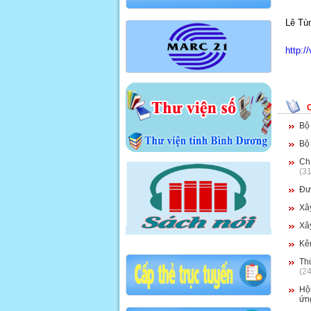
Lê Tù
http:/
Bộ
Bộ 
Ch
(3
Đưa
Xây
Xâ
Kên
Th
(2
Hội
ứn