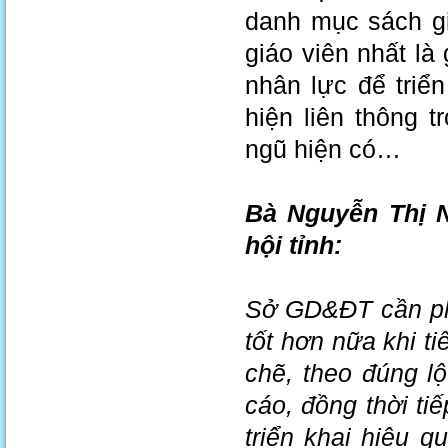
danh mục sách gi
giáo viên nhất là 
nhân lực để triể
hiện liên thông 
ngũ hiện có…
Bà Nguyễn Thị 
hội tỉnh:
Sở GD&ĐT cần phố
tốt hơn nữa khi ti
chẽ, theo đúng l
cáo, đồng thời ti
triển khai hiệu 