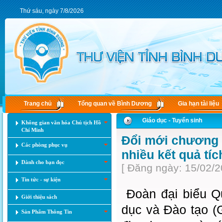
Thứ sáu, ngày 7/8/2026
Trang chủ
Tổng quan về Bình Dương
Gia hạn tài liệu
Giáo dục - Tuyển sinh
Không gian văn hóa Chủ tịch Hồ
Chí Minh
Đổi mới chương t
Các phòng phục vụ
nhiều kết quả tí
Dành cho bạn đọc
[ Đăng ngày: 15/02/2
Tin tức - sự kiện
Đoàn đại biểu Qu
Giới thiệu sách
dục và Đào tạo (
Sản Phẩm Thông Tin