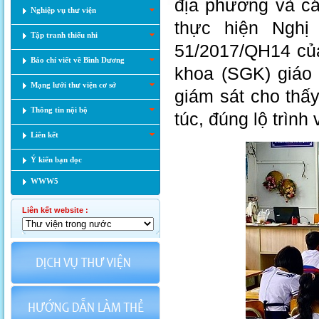
địa phương và cá
Nghiệp vụ thư viện
thực hiện Nghị
Tập tranh thiếu nhi
51/2017/QH14 của
Báo chí viết về Bình Dương
khoa (SGK) giáo 
Mạng lưới thư viện cơ sở
giám sát cho thấy
Thông tin nội bộ
túc, đúng lộ trình 
Liên kết
Ý kiến bạn đọc
WWW5
Liên kết website :