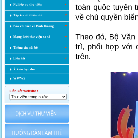
Nghiệp vụ thư viện
toàn quốc tuyên t
về chủ quyền biể
Tập tranh thiếu nhi
Báo chí viết về Bình Dương
Theo đó, Bộ Văn 
Mạng lưới thư viện cơ sở
trì, phối hợp với
Thông tin nội bộ
trên.
Liên kết
Ý kiến bạn đọc
WWW5
Liên kết website :