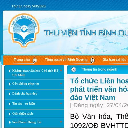
Thứ tư, ngày 5/8/2026
Trang chủ
Tổng quan về Bình Dương
Gia hạn tài liệu
Thông tin trong ngành
Không gian văn hóa Chủ tịch Hồ
Chí Minh
Tổ chức Liên hoa
Các phòng phục vụ
phát triển văn h
Dành cho bạn đọc
đảo Việt Nam
Tin tức - sự kiện
[ Đăng ngày: 27/04/2
Giới thiệu sách
Bộ Văn hóa, Thể
Sản Phẩm Thông Tin
1092/QĐ-BVHTTDL