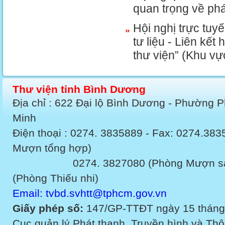
quan trọng về phá
Hội nghị trực tuy
tư liệu - Liên kế
thư viện” (Khu v
Thư viện tỉnh Bình Dương
Địa chỉ : 622 Đại lộ Bình Dương - Phường 
Minh
Điện thoại : 0274. 3835889 - Fax: 0274.3
Mượn tổng hợp)
0274. 3827080 (Phòng Mượn sách v
(Phòng Thiếu nhi)
Email: tvbd.svhtt@tphcm.gov.vn
Giấy phép số:
147/GP-TTĐT ngày 15 tháng
Cục quản lý Phát thanh, Truyền hình và Thôn