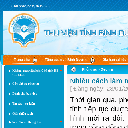
Chủ nhật, ngày 9/8/2026
Trang chủ
Tổng quan về Bình Dương
Gia hạn tài liệu
Phóng sự - điều tra
Không gian văn hóa Chủ tịch Hồ
Chí Minh
Nhiều cách làm m
Các phòng phục vụ
[ Đăng ngày: 23/01/2
Dành cho bạn đọc
Thời gian qua, ph
Tin tức - sự kiện
tỉnh tiếp tục đượ
Giới thiệu sách
hình mới ra đời
Sản Phẩm Thông Tin
trong cộng đồng 