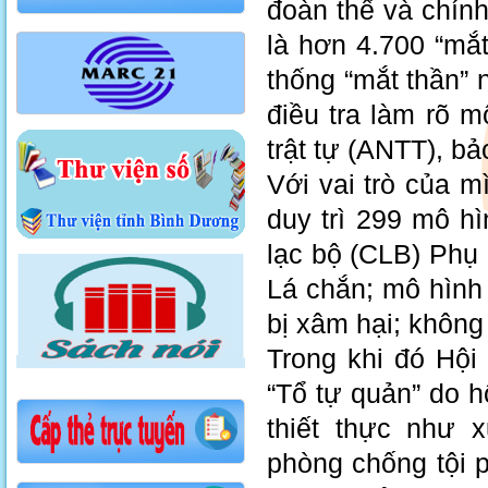
đoàn thể và chín
là hơn 4.700 “mắt
thống “mắt thần” n
điều tra làm rõ m
trật tự (ANTT), bả
Với vai trò của m
duy trì 299 mô hì
lạc bộ (CLB) Phụ 
Lá chắn; mô hình
bị xâm hại; không
Trong khi đó Hội
“Tổ tự quản” do h
thiết thực như 
phòng chống tội 