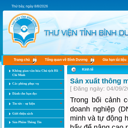
Thứ bảy, ngày 8/8/2026
Trang chủ
Tổng quan về Bình Dương
Gia hạn tài liệu
Kinh tế
Không gian văn hóa Chủ tịch Hồ
Chí Minh
Sản xuất thông m
Các phòng phục vụ
[ Đăng ngày: 04/09/2
Dành cho bạn đọc
Trong bối cảnh 
Tin tức - sự kiện
doanh nghiệp (DN
Giới thiệu sách
minh và tự động h
Sản Phẩm Thông Tin
bẩy để nâng cao n