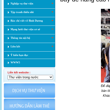
Nghiệp vụ thư viện
Tập tranh thiếu nhi
Báo chí viết về Bình Dương
Mạng lưới thư viện cơ sở
Thông tin nội bộ
Liên kết
Ý kiến bạn đọc
WWW5
Liên kết website :
Để đá
bàn t
Khách