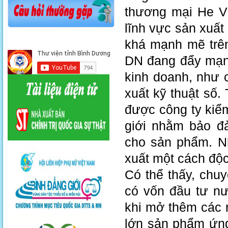
thương mại He Vi
lĩnh vực sản xuất
khá mạnh mẽ trên 
DN đang đẩy mạn
kinh doanh, như 
xuất kỹ thuật số
được công ty kiể
giới nhằm bảo đ
cho sản phẩm. N
xuất một cách độc
Có thể thấy, chu
có vốn đầu tư nư
khi mở thêm các 
lớn sản phẩm ứn