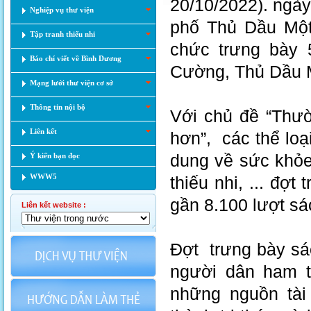
20/10/2022). ngày
Nghiệp vụ thư viện
phố Thủ Dầu Một
Tập tranh thiếu nhi
chức trưng bày 
Báo chí viết về Bình Dương
Cường, Thủ Dầu M
Mạng lưới thư viện cơ sở
Thông tin nội bộ
Với chủ đề “Thườ
Liên kết
hơn”, các thể lo
dung về sức khỏe,
Ý kiến bạn đọc
WWW5
thiếu nhi, ... đợt
gần 8.100 lượt s
Liên kết website :
Đợt trưng bày sá
người dân ham th
những nguồn tài