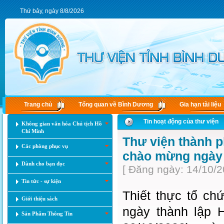
Thứ bảy, ngày 8/8/2026
Trang chủ
Tổng quan về Bình Dương
Gia hạn tài liệu
Tin hoạt động của thư viện
Không gian văn hóa Chủ tịch Hồ
Chí Minh
Thư viện thành 
Các phòng phục vụ
chào mừng ngày 
Dành cho bạn đọc
[ Đăng ngày: 14/10/2
Tin tức - sự kiện
Thiết thực tổ c
Giới thiệu sách
ngày thành lập 
Sản Phẩm Thông Tin