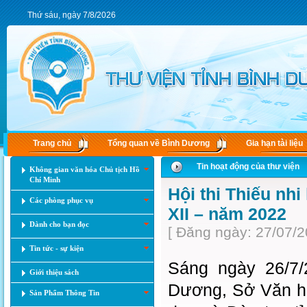
Thứ sáu, ngày 7/8/2026
Trang chủ
Tổng quan về Bình Dương
Gia hạn tài liệu
Tin hoạt động của thư viện
Không gian văn hóa Chủ tịch Hồ
Chí Minh
Hội thi Thiếu nh
Các phòng phục vụ
XII – năm 2022
Dành cho bạn đọc
[ Đăng ngày: 27/07/2
Tin tức - sự kiện
Sáng ngày 26/7/
Giới thiệu sách
Dương, Sở Văn ho
Sản Phẩm Thông Tin