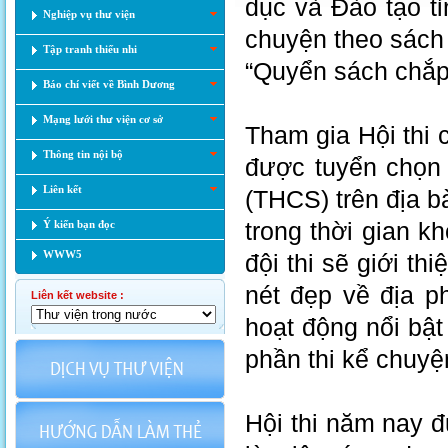
dục và Đào tạo t
Nghiệp vụ thư viện
chuyện theo sách
Tập tranh thiếu nhi
“Quyển sách chắ
Báo chí viết về Bình Dương
Mạng lưới thư viện cơ sở
Tham gia Hội thi 
Thông tin nội bộ
được tuyển chọn 
Liên kết
(THCS) trên địa bà
trong thời gian kh
Ý kiến bạn đọc
WWW5
đội thi sẽ giới th
nét đẹp về địa p
Liên kết website :
hoạt động nổi bật
phần thi kể chuyệ
Hội thi năm nay đ