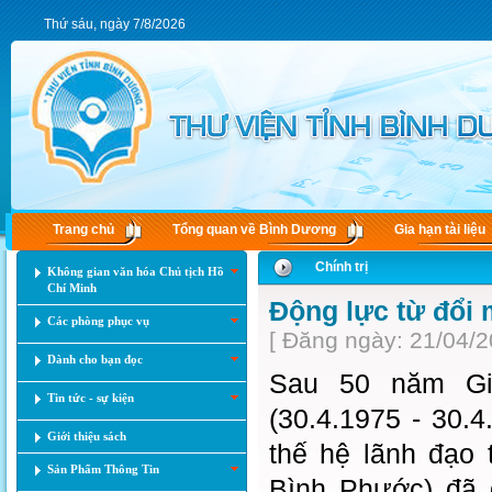
Thứ sáu, ngày 7/8/2026
Trang chủ
Tổng quan về Bình Dương
Gia hạn tài liệu
Chính trị
Không gian văn hóa Chủ tịch Hồ
Chí Minh
Động lực từ đổi 
Các phòng phục vụ
[ Đăng ngày: 21/04/2
Dành cho bạn đọc
Sau 50 năm Gi
Tin tức - sự kiện
(30.4.1975 - 30.
Giới thiệu sách
thế hệ lãnh đạo 
Sản Phẩm Thông Tin
Bình Phước) đã 