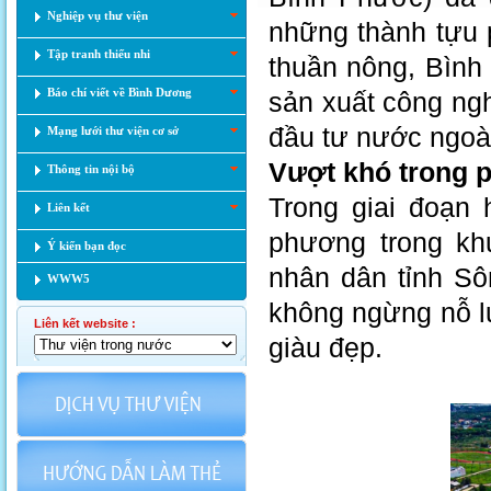
Nghiệp vụ thư viện
những thành tựu p
Tập tranh thiếu nhi
thuần nông, Bình
Báo chí viết về Bình Dương
sản xuất công ngh
đầu tư nước ngoài
Mạng lưới thư viện cơ sở
Vượt khó trong p
Thông tin nội bộ
Trong giai đoạn 
Liên kết
phương trong kh
Ý kiến bạn đọc
nhân dân tỉnh Sô
WWW5
không ngừng nỗ l
Liên kết website :
giàu đẹp.