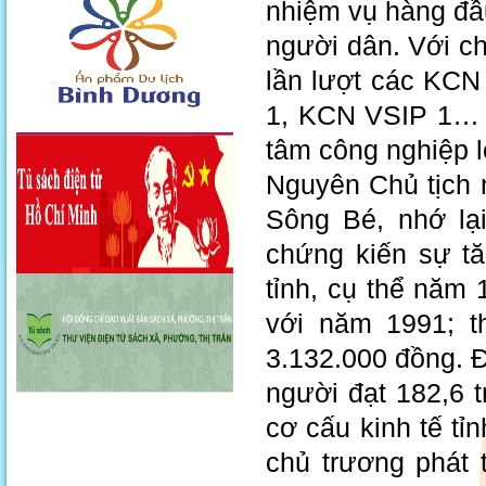
nhiệm vụ hàng đầ
người dân. Với ch
lần lượt các KC
1, KCN VSIP 1… 
tâm công nghiệp 
Nguyên Chủ tịch 
Sông Bé, nhớ lại
chứng kiến sự t
tỉnh, cụ thể năm 
với năm 1991; t
3.132.000 đồng. 
người đạt 182,6 t
cơ cấu kinh tế tỉ
chủ trương phát 