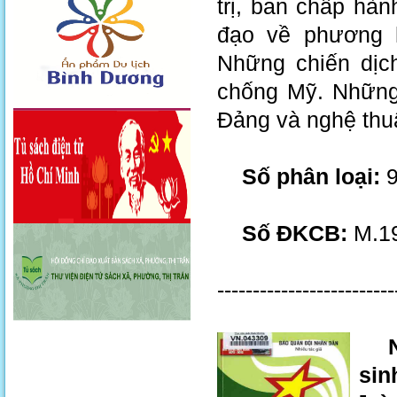
trị, ban chấp hà
đạo về phương 
Những chiến dịch
chống Mỹ. Những 
Đảng và nghệ thu
Số phân loại:
9
Số ĐKCB:
M.19
-------------------------
Nh
sin