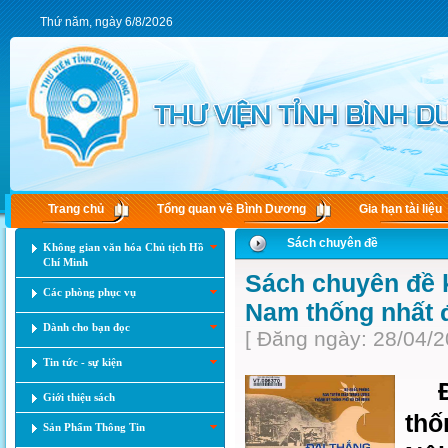
Thứ năm, ngày 6/8/2026
Trang chủ
Tổng quan về Bình Dương
Gia hạn tài liệu
Sách chuyên đề
Không gian văn hóa Chủ tịch Hồ
Chí Minh
Sách chuyên đề 
Các phòng phục vụ
Nam thống nhất 
Dành cho bạn đọc
[ Đăng ngày: 28/04/2
Tin tức - sự kiện
Đại
Giới thiệu sách
thố
Sản Phẩm Thông Tin