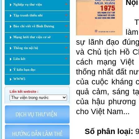
Nội
Nghiệp vụ thư viện
Tập tranh thiếu nhi
Tập
Báo chí viết về Bình Dương
làm
Mạng lưới thư viện cơ sở
sự lãnh đạo đún
Thông tin nội bộ
và Chủ tịch Hồ C
Liên kết
cách mạng Việt 
thống nhất đất nư
Ý kiến bạn đọc
WWW5
của cuộc kháng c
quả cảm, sáng tạ
Liên kết website :
của hậu phương 
cho Việt Nam...
Số phân loại:
9