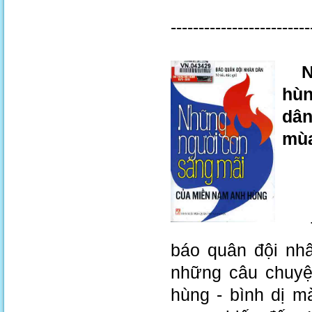
-------------------------
Nhữ
hùn
dân
mùa
Tuy
báo quân đội nhâ
những câu chuyệ
hùng - bình dị m