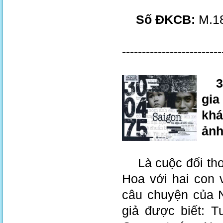
Số ĐKCB:
M.18
-------------------------
30-
gia
khá
ảnh
Là cuộc đối thoạ
Hoa với hai con 
câu chuyện của 
giả được biết: 