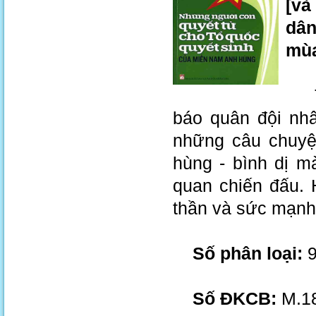
[và
dân
mùa
Tuy
báo quân đội nhâ
những câu chuyệ
hùng - bình dị m
quan chiến đấu. 
thần và sức mạnh
Số phân loại:
9
Số ĐKCB:
M.18