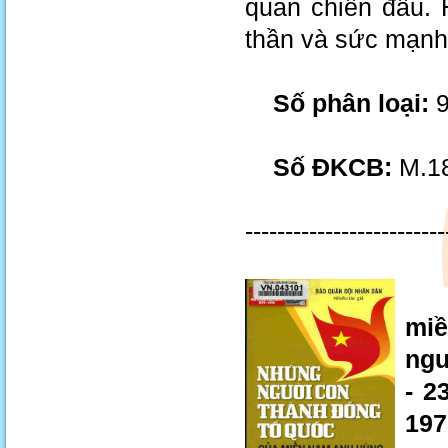
quan chiến đấu. 
thần và sức mạnh
Số phân loại:
9
Số ĐKCB:
M.18
-------------------------
Nh
miề
ngư
- 2
197