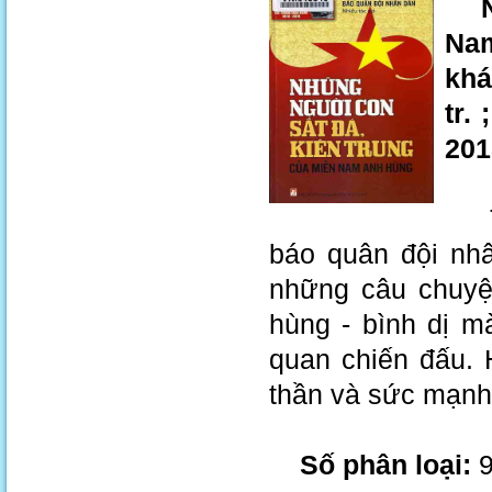
Nhữ
Nam
khá
tr.
201
Tuy
báo quân đội nhâ
những câu chuyệ
hùng - bình dị m
quan chiến đấu. 
thần và sức mạnh
Số phân loại:
9