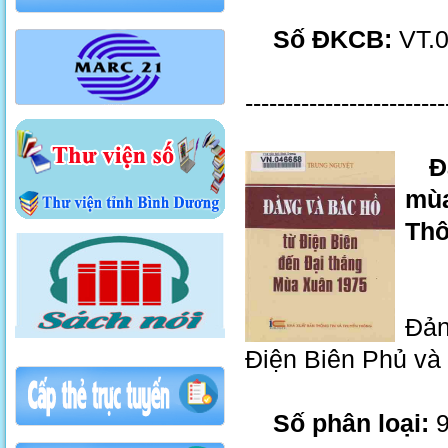
Số ĐKCB:
VT.
-------------------------
Đản
mùa
Thô
Trì
Đản
Điện Biên Phủ và
Số phân loại:
9