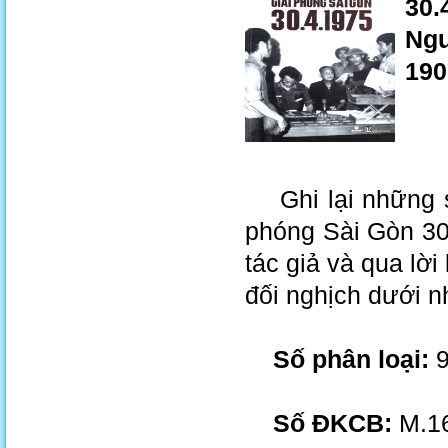
30.
Ngu
190
Ghi lại những sự
phóng Sài Gòn 30
tác giả và qua lờ
đối nghịch dưới n
Số phân loại:
9
Số ĐKCB:
M.16