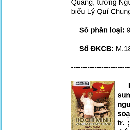
Quang, tướng Ng
biểu Lý Quí Chung
Số phân loại:
Số ĐKCB:
M.18
-------------------------
Hồ 
sum
ngư
soạ
tr.