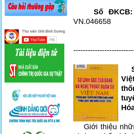
Số ĐKCB:
VN.046658
-------------------------
Sự 
Việ
thố
tuy
Hóa
Giới thiệu những