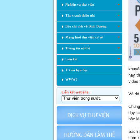
Nghiệp vụ thư viện
Tập tranh thiếu nhi
Báo chí viết về Bình Dương
Mạng lưới thư viện cơ sở
Thông tin nội bộ
Liên kết
khuyên
Ý kiến bạn đọc
hay t
WWW5
video 
Liên kết website :
Và đó 
Chúng
dạy co
bậc l
Sách 
cảm xú