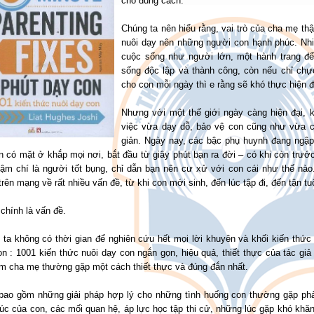
cho đúng cách.
Chúng ta nên hiểu rằng, vai trò của cha mẹ thậ
nuôi dạy nên những người con hạnh phúc. Nh
cuộc sống như người lớn, một hành trang đ
sống độc lập và thành công, còn nếu chỉ chự
cho con mỗi ngày thì e rằng sẽ khó thực hiện 
Nhưng với một thế giới ngày càng hiện đại,
việc vừa dạy dỗ, bảo vệ con cũng như vừa c
giản. Ngày nay, các bậc phụ huynh đang ngập
 có mặt ở khắp mọi nơi, bắt đầu từ giây phút bạn ra đời – có khi còn trướ
hậm chí là người tốt bụng, chỉ dẫn bạn nên cư xử với con cái như thế nào
trên mạng về rất nhiều vấn đề, từ khi con mới sinh, đến lúc tập đi, đến tận t
chính là vấn đề.
 ta không có thời gian để nghiên cứu hết mọi lời khuyên và khối kiến thức
n : 1001 kiến thức nuôi dạy con ngắn gọn, hiệu quả, thiết thực của tác giả
àm cha mẹ thường gặp một cách thiết thực và đúng đắn nhất.
bao gồm những giải pháp hợp lý cho những tình huống con thường gặp phải
c của con, các mối quan hệ, áp lực học tập thi cử, những lúc gặp khó khăn