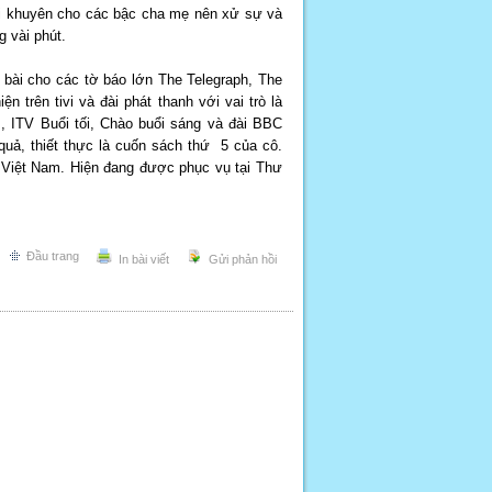
ời khuyên cho các bậc cha mẹ nên xử sự và
 vài phút.
t bài cho các tờ báo lớn The Telegraph, The
trên tivi và đài phát thanh với vai trò là
, ITV Buổi tối, Chào buổi sáng và đài BBC
quả, thiết thực là cuốn sách thứ 5 của cô.
 Việt Nam. Hiện đang được phục vụ tại Thư
Đầu trang
In bài viết
Gửi phản hồi