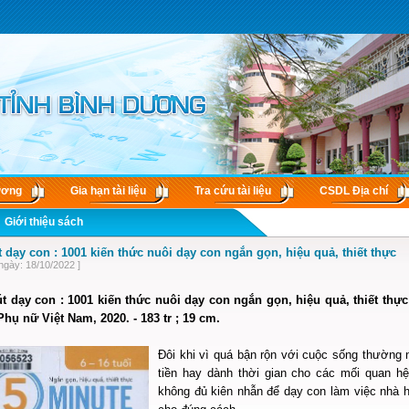
ương
Gia hạn tài liệu
Tra cứu tài liệu
CSDL Ðịa chí
Giới thiệu sách
t dạy con : 1001 kiến thức nuôi dạy con ngắn gọn, hiệu quả, thiết thực
ngày: 18/10/2022 ]
t dạy con : 1001 kiến thức nuôi dạy con ngắn gọn, hiệu quả, thiết thực
Phụ nữ Việt Nam, 2020. - 183 tr ; 19 cm.
Đôi khi vì quá bận rộn với cuộc sống thường 
tiền hay dành thời gian cho các mối quan 
không đủ kiên nhẫn để dạy con làm việc nhà 