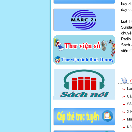
hay đ
dạy co
Liat H
Sunday
chuyê
Radio 
Sách 
viện t
Là
Câu
Sá
XI
Mư
Nói