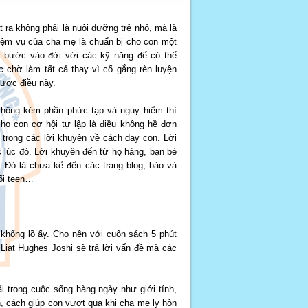
t ra không phải là nuôi dưỡng trẻ nhỏ, mà là
iệm vụ của cha mẹ là chuẩn bị cho con một
ể bước vào đời với các kỹ năng để có thể
c chờ làm tất cả thay vì cố gắng rèn luyện
được điều này.
 không kém phần phức tạp và nguy hiểm thì
ho con cơ hội tự lập là điều không hề đơn
 trong các lời khuyên về cách dạy con. Lời
c lúc đó. Lời khuyên đến từ họ hàng, bạn bè
. Đó là chưa kể đến các trang blog, báo và
uổi teen…
 khổng lồ ấy. Cho nên với cuốn sách 5 phút
 Liat Hughes Joshi sẽ trả lời vấn đề mà các
 trong cuộc sống hàng ngày như giới tính,
, cách giúp con vượt qua khi cha mẹ ly hôn