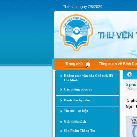
Thứ sáu, ngày 7/8/2026
Trang chủ
Tổng quan về Bình D
Không gian văn hóa Chủ tịch Hồ
Chí Minh
5 phú
[ Đăng 
Các phòng phục vụ
Dành cho bạn đọc
5 phú
Nội : 
Tin tức - sự kiện
Giới thiệu sách
Sản Phẩm Thông Tin