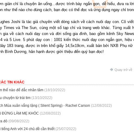
ơn giản chỉ là chuyện ăn uống…được trình bày ngắn gọn, dễ hiểu, đưa ra l
n như thế nào cho đúng cách, bạn đọc có thể đọc và ứng dụng ngay chỉ trong
ughes Joshi là tác giả chuyên viết dòng sách về cách nuôi dạy con. Cô viế
 Times và The Sun, cùng một số tạp chí và trang web khác. Từng xuất hiện 
n gia về cách nuôi dạy con và đời sống gia đình, bao gồm kênh Sky News
4 và 5 Live. 5 phút dạy con : 1001 kiến thức nuôi dạy con ngắn gọn, hiệu 
dày 183 trang, được in trên khổ giấy 14,5x19cm, xuất bản bởi NXB Phụ nữ
ỉnh Bình Dương, hân hạnh được giới thiệu đến quý bạn đọc!
Quay trở về
CÁC TIN KHÁC
m thế nào để đắc nhân tâm
(18/10/2022)
 chuyện từ trái tim
(13/10/2022)
ch Mùa xuân vắng lặng ( Slient Spring) - Rachel Carson
(12/08/2022)
N ĐỪNG LÀM MẸ KHÓC
(12/08/2022)
a đỏ
(09/08/2022)
 tiếng Anh với 24 chủ đề cần thiết
(25/07/2022)