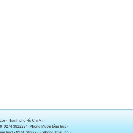
 Lợi - Thành phố Hồ Chí Minh
5889 0274 3822234 (Phòng Mượn tổng hợp)
c) - 0274. 3822230 (Phòng Thiếu nhi)