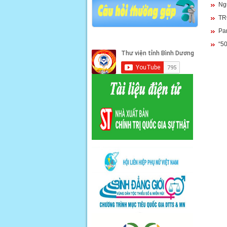
Ngu
TR
Par
“5