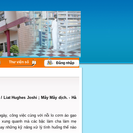
Thư viện số
Đăng nhập
 / Liat Hughes Joshi ; Mây Mây dịch. - Hà
ngày, công việc cùng với nỗi lo cơm áo gạo
hệ xung quanh mà các bậc làm cha làm mẹ
hay những kỹ năng xử lý tình huống thế nào