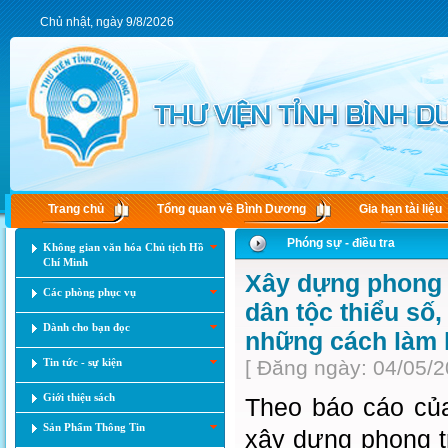
Chủ nhật, ngày 9/8/2026
Trang chủ
Tổng quan về Bình Dương
Gia hạn tài liệu
Phóng sự - điều tra
Không gian văn hóa Chủ tịch Hồ
Chí Minh
Xây dựng phong 
Các phòng phục vụ
dân tộc thiểu số,
Dành cho bạn đọc
những cách làm 
Tin tức - sự kiện
[ Đăng ngày: 04/05/2
Giới thiệu sách
Theo báo cáo của
Sản Phẩm Thông Tin
xây dựng phong t