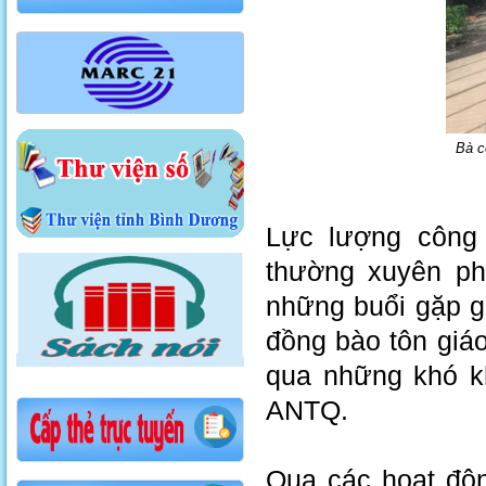
Bà c
Lực lượng công 
thường xuyên ph
những buổi gặp g
đồng bào tôn giáo
qua những khó k
ANTQ.
Qua các hoạt độn