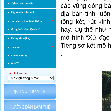
Nghiệp vụ thư viện
các vùng đồng bào
địa bàn tỉnh luô
Tập tranh thiếu nhi
tổng kết, rút ki
Báo chí viết về Bình Dương
hay. Cụ thể như 
Mạng lưới thư viện cơ sở
mô hình “Xứ đạo 
Thông tin nội bộ
Tiếng sơ kết mô h
Liên kết
.
Ý kiến bạn đọc
WWW5
Liên kết website :