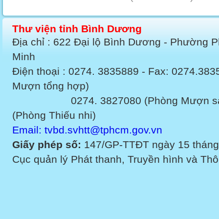
Thư viện tỉnh Bình Dương
Địa chỉ : 622 Đại lộ Bình Dương - Phường 
Minh
Điện thoại : 0274. 3835889 - Fax: 0274.3
Mượn tổng hợp)
0274. 3827080 (Phòng Mượn sách v
(Phòng Thiếu nhi)
Email: tvbd.svhtt@tphcm.gov.vn
Giấy phép số:
147/GP-TTĐT ngày 15 tháng
Cục quản lý Phát thanh, Truyền hình và Thôn