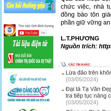
chức việc, nhà t
đồng bào tôn gi
phần giữ vững an n
L.T.PHƯƠNG
Nguồn trích: htt
CÁC TIN KHÁC
Lừa đảo trên khô
(03/05/2024)
Đại tá Tạ Văn Đẹ
tra tiếp tục nâng
(03/05/2024)