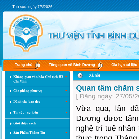
Thứ sáu, ngày 7/8/2026
Trang chủ
Tổng quan về Bình Dương
Gia hạn tài liệu
Xã hội
Không gian văn hóa Chủ tịch Hồ
Chí Minh
Quan tâm chăm s
Các phòng phục vụ
[ Đăng ngày: 27/05/2
Dành cho bạn đọc
Vừa qua, lần đầ
Tin tức - sự kiện
Dương được tầm 
Giới thiệu sách
nghệ trí tuệ nhân 
Sản Phẩm Thông Tin
thực trong Tháng