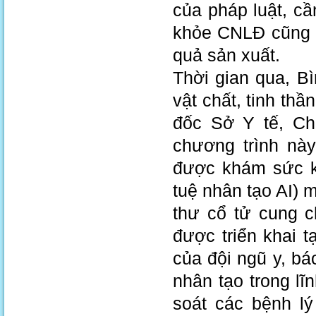
của pháp luật, c
khỏe CNLĐ cũng c
quả sản xuất.
Thời gian qua, B
vật chất, tinh t
đốc Sở Y tế, Chủ
chương trình nà
được khám sức kh
tuệ nhân tạo AI) 
thư cổ tử cung 
được triển khai t
của đội ngũ y, bá
nhân tạo trong l
soát các bệnh lý