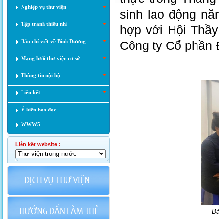
Nghiệp vụ thư viện
sinh lao động nă
Tập tranh thiếu nhi
hợp với Hội Thầy
Báo chí viết về Bình Dương
Công ty Cổ phần
Mạng lưới thư viện cơ sở
Thông tin nội bộ
Liên kết
Ý kiến bạn đọc
WWW5
Liên kết website :
Bá