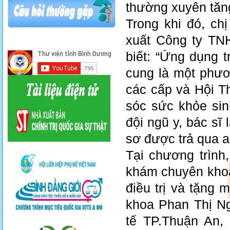
thường xuyên tăng
Trong khi đó, ch
xuất Công ty TNH
biết: “Ứng dụng t
cung là một phươ
các cấp và Hội Th
sóc sức khỏe sin
đội ngũ y, bác sĩ 
sơ được trả qua a
Tại chương trình
khám chuyên khoa
điều trị và tặng
khoa Phan Thị N
tế TP.Thuận An, 