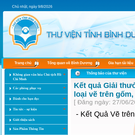
Chủ nhật, ngày 9/8/2026
Trang chủ
Tổng quan về Bình Dương
Gia hạn tài liệu
Thông báo của thư viện
Không gian văn hóa Chủ tịch Hồ
Chí Minh
Kết quả Giải thư
Các phòng phục vụ
loại vẽ trên gốm,
Dành cho bạn đọc
[ Đăng ngày: 27/06/2
Tin tức - sự kiện
- Kết Quả Vẽ t
Giới thiệu sách
Sản Phẩm Thông Tin