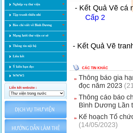
Nghiệp vụ thư viện
- Kết Quả Vẽ cá
Tập tranh thiếu nhi
Cấp 2
Báo chí viết về Bình Dương
Mạng lưới thư viện cơ sở
- Kết Quả Vẽ tra
Thông tin nội bộ
Liên kết
Ý kiến bạn đọc
CÁC TIN KHÁC
WWW5
Thông báo gia hạn
đọc năm 2023
(21
Liên kết website :
Thông cáo báo chí
Bình Dương Lần 
Kế hoạch Tổ chức
(14/05/2023)