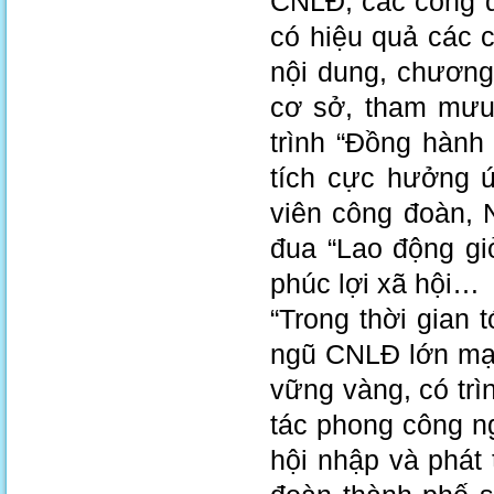
CNLĐ, các công 
có hiệu quả các 
nội dung, chương
cơ sở, tham mưu
trình “Đồng hành
tích cực hưởng ứ
viên công đoàn, N
đua “Lao động gi
phúc lợi xã hội…
“Trong thời gian 
ngũ CNLĐ lớn mạnh
vững vàng, có trì
tác phong công n
hội nhập và phát 