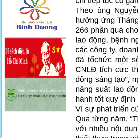
chị tiếp tục cố g
Theo ông Nguyễn
hưởng ứng Thá
266 phần quà ch
lao động, bệnh ng
các công ty, doanh
đã tổchức một 
CNLĐ tích cực th
động sáng tạo”, n
năng suất lao độ
hành tốt quy định 
Vì sự phát triển
Qua từng năm, “
với nhiều nội du