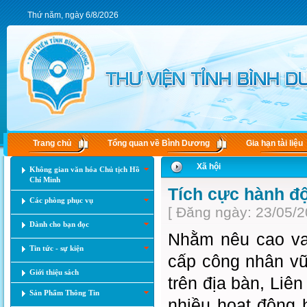
Thứ năm, ngày 6/8/2026
Trang chủ
Tổng quan về Bình Dương
Gia hạn tài liệu
Xã hội
Không gian văn hóa Chủ tịch Hồ
Chí Minh
Tích cực hành đ
Các phòng phục vụ
[ Đăng ngày: 23/05/2
Dành cho bạn đọc
Nhằm nêu cao va
Tin tức - sự kiện
cấp công nhân vữ
Giới thiệu sách
trên địa bàn, Liê
Sản Phẩm Thông Tin
nhiều hoạt độ