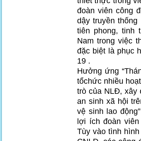
thiết thực trong
đoàn viên công đ
dậy truyền thống 
tiên phong, tinh
Nam trong việc th
đặc biệt là phục h
19 .
Hưởng ứng “Thán
tổchức nhiều ho
trò của NLĐ, xây
an sinh xã hội t
vệ sinh lao động” 
lợi ích đoàn viê
Tùy vào tình hìn