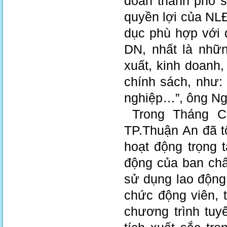
đoàn thành phố s
quyền lợi của NLĐ
dục phù hợp với 
DN, nhất là nhữ
xuất, kinh doanh,
chính sách, như:
nghiệp…”, ông Ngu
Trong Tháng Cô
TP.Thuận An đã 
hoạt động trọng 
động của ban ch
sử dụng lao động
chức động viên,
chương trình tu