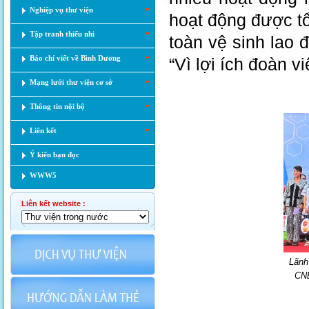
Nghiệp vụ thư viện
hoạt động được 
Tập tranh thiếu nhi
toàn vệ sinh lao đ
Báo chí viết về Bình Dương
“Vì lợi ích đoàn v
Mạng lưới thư viện cơ sở
Thông tin nội bộ
Liên kết
Ý kiến bạn đọc
WWW5
Liên kết website :
Lãnh
CNL