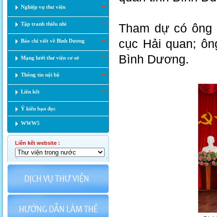
Nghiệp vụ thư viện
Tập tranh thiếu nhi
Tham dự có ông 
cục Hải quan; ô
Báo chí viết về Bình Dương
Bình Dương.
Mạng lưới thư viện cơ sở
Thông tin nội bộ
Liên kết
Ý kiến bạn đọc
WWW5
Liên kết website :