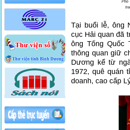
Phó 
tra
Tại buổi lễ, ôn
cục Hải quan đã 
ông Tống Quốc T
thông quan giữ c
Dương kể từ ngà
1972, quê quán t
doanh, cao cấp Lý 