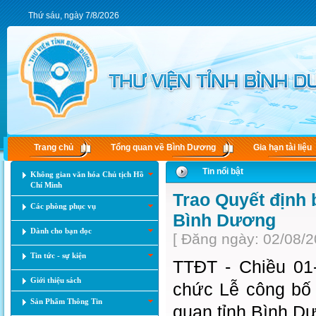
Thứ sáu, ngày 7/8/2026
Trang chủ
Tổng quan về Bình Dương
Gia hạn tài liệu
Tin nổi bật
Không gian văn hóa Chủ tịch Hồ
Chí Minh
Trao Quyết định 
Các phòng phục vụ
Bình Dương
Dành cho bạn đọc
[ Đăng ngày: 02/08/2
Tin tức - sự kiện
TTĐT - Chiều 01-
Giới thiệu sách
chức Lễ công bố
Sản Phẩm Thông Tin
quan tỉnh Bình D