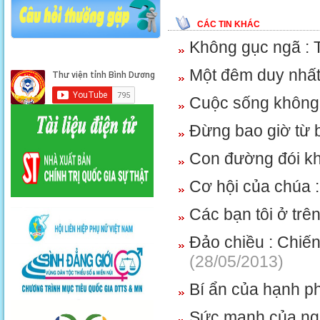
CÁC TIN KHÁC
Không gục ngã : 
Một đêm duy nhấ
Cuộc sống không
Đừng bao giờ từ 
Con đường đói k
Cơ hội của chúa :
Các bạn tôi ở trên
Đảo chiều : Chiế
(28/05/2013)
Bí ẩn của hạnh 
Sức mạnh của ng