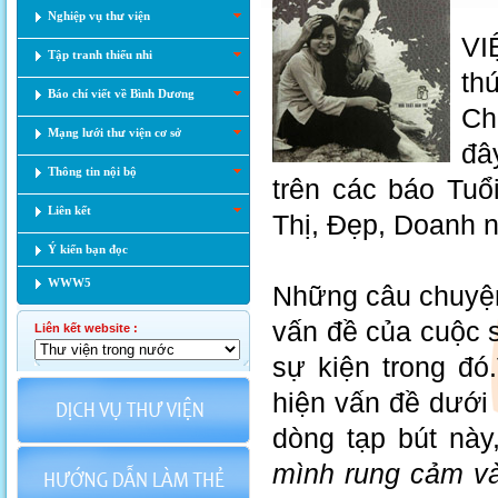
Nghiệp vụ thư viện
VI
Tập tranh thiếu nhi
th
Báo chí viết về Bình Dương
Ch
Mạng lưới thư viện cơ sở
đâ
Thông tin nội bộ
trên các báo Tuổ
Liên kết
Thị, Đẹp, Doanh
Ý kiến bạn đọc
WWW5
Những câu chuyện
vấn đề của cuộc 
Liên kết website :
sự kiện trong đó
hiện vấn đề dưới
dòng tạp bút này
mình rung cảm và