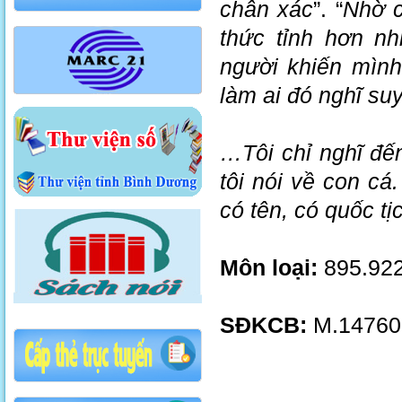
chân xác
”. “
Nhờ c
thức tỉnh hơn n
người khiến mình
làm ai đó nghĩ suy
…Tôi chỉ nghĩ đến
tôi nói về con cá
có tên, có quốc tị
Môn loại:
895.922
SĐKCB:
M.14760