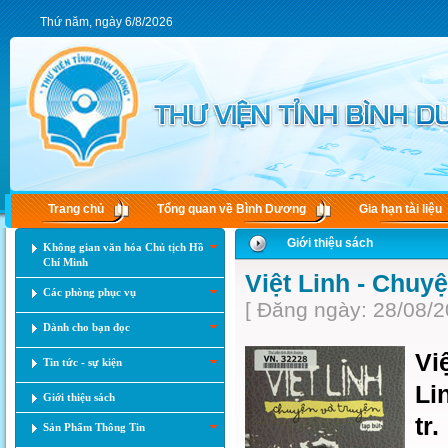
Thứ năm, ngày 6/8/2026
Trang chủ
Tổng quan về Bình Dương
Gia hạn tài liệu
Giới thiệu sách
Không gian văn hóa Chủ tịch Hồ
Chí Minh
Việt Linh - Chuyệ
Các phòng phục vụ
[ Đăng ngày: 28/08/2
Dành cho bạn đọc
Vi
Tin tức - sự kiện
Li
Giới thiệu sách
tr.
Sản Phẩm Thông Tin