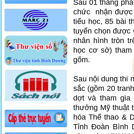
Sau 01 tháng phát
chức nhận được g
tiểu học, 85 bài 
tuyển chọn được 6
nhân hình tròn tr
học cơ sở) tham 
gốm.
Sau nội dung thi 
sắc (gồm 20 tranh 
dợt và tham gia 
thưởng Mỹ thuật 
hóa Thể thao & D
Tỉnh Đoàn Bình 