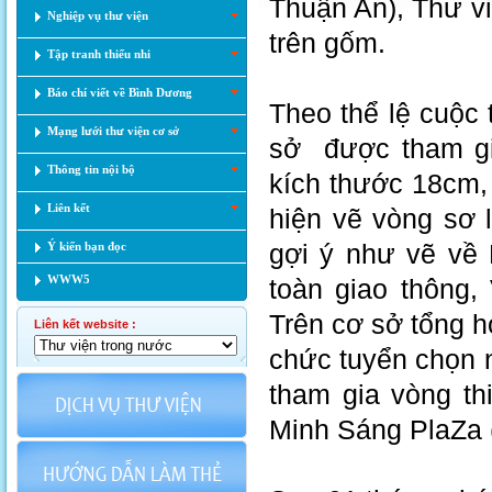
Thuận An), Thư vi
Nghiệp vụ thư viện
trên gốm.
Tập tranh thiếu nhi
Báo chí viết về Bình Dương
Theo thể lệ cuộc 
Mạng lưới thư viện cơ sở
sở được tham gia
Thông tin nội bộ
kích thước 18cm, 
Liên kết
hiện vẽ vòng sơ 
gợi ý như vẽ về
Ý kiến bạn đọc
WWW5
toàn giao thông,
Trên cơ sở tổng hợ
Liên kết website :
chức tuyển chọn n
tham gia vòng th
Minh Sáng PlaZa 