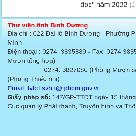
đọc” năm 2022
(1
Thư viện tỉnh Bình Dương
Địa chỉ : 622 Đại lộ Bình Dương - Phường 
Minh
Điện thoại : 0274. 3835889 - Fax: 0274.3
Mượn tổng hợp)
0274. 3827080 (Phòng Mượn sách v
(Phòng Thiếu nhi)
Email: tvbd.svhtt@tphcm.gov.vn
Giấy phép số:
147/GP-TTĐT ngày 15 tháng
Cục quản lý Phát thanh, Truyền hình và Thôn