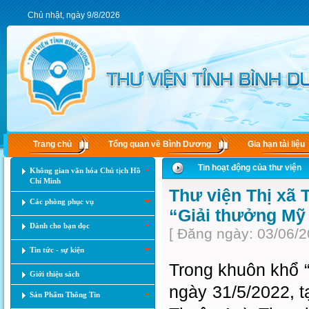
Chủ nhật, ngày 9/8/2026
Trang chủ
Tổng quan về Bình Dương
Gia hạn tài liệu
Tin hoạt động của thư viện
Không gian văn hóa Chủ tịch Hồ
Chí Minh
Thư viện Thị xã 
Các phòng phục vụ
“Giải thưởng Mỹ 
Dành cho bạn đọc
[ Đăng ngày: 03/06/2
Tin tức - sự kiện
Trong khuôn khổ “
Giới thiệu sách
ngày 31/5/2022, 
Sản Phẩm Thông Tin