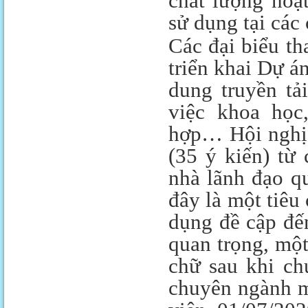
chất lượng hoạ
sử dụng tại các 
Các đại biểu th
triển khai Dự á
dung truyền tả
việc khoa học
hợp… Hội nghị đ
(35 ý kiến) từ
nhà lãnh đạo q
đây là một tiêu c
dụng đề cập đế
quan trọng, một
chữ sau khi chu
chuyên ngành mớ