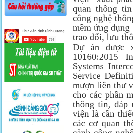
quan thông ti
công nghệ thông
mềm ứng dụng c
trao đổi, lưu th
Dự án được x
10160:2015 I
Systems Interco
Service Defini
mượn liên thư v
cho các phần m
thông tin, đáp
viện là cần thi
các cơ quan thô
cảnh công nghệ