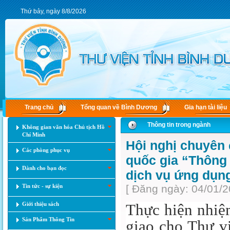
Thứ bảy, ngày 8/8/2026
Trang chủ
Tổng quan về Bình Dương
Gia hạn tài liệu
Thông tin trong ngành
Không gian văn hóa Chủ tịch Hồ
Chí Minh
Hội nghị chuyên 
Các phòng phục vụ
quốc gia “Thông t
Dành cho bạn đọc
dịch vụ ứng dụn
Tin tức - sự kiện
[ Đăng ngày: 04/01/2
Giới thiệu sách
Thực hiện nhiệ
Sản Phẩm Thông Tin
giao cho Thư vi