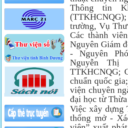
Thông tin Kh
(TTKHCNQG); đạ
trường, Vụ Thư
Các thành vi
Nguyên Giám đô
- Nguyên Pho
Nguyễn Thị
TTKHCNQG; Cá
chuẩn quốc gia; đ
viện chuyên ngà
đại học từ Thừ
Việc xây dựng T
thống mở - Xá
viện” xuất phát