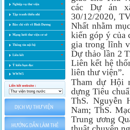
các Dự án x
Nghiệp vụ thư viện
30/12/2020, T
Tập tranh thiếu nhi
Nhất nhằm mục đ
Báo chí viết về Bình Dương
kiến góp ý của 
Mạng lưới thư viện cơ sở
gia trong lĩnh 
Thông tin nội bộ
Dự thảo lần 2 T
Liên kết
Liên kết hệ th
Ý kiến bạn đọc
liên thư viện”.
WWW5
Tham dự Hội n
Liên kết website :
dựng Tiêu chuẩ
ThS. Nguyễn Hư
Nam; ThS. Mạc
Trung ương Quân
thuật chuyên n