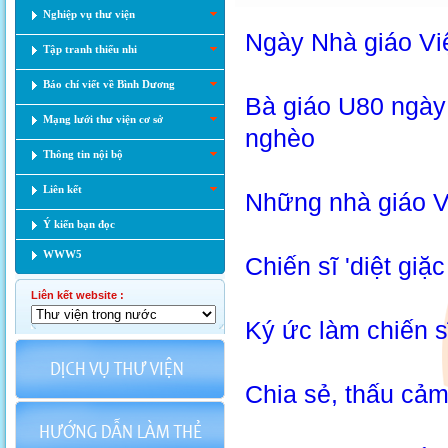
Nghiệp vụ thư viện
Ngày Nhà giáo Vi
Tập tranh thiếu nhi
Báo chí viết về Bình Dương
Bà giáo U80 ngày 
Mạng lưới thư viện cơ sở
nghèo
Thông tin nội bộ
Liên kết
Những nhà giáo V
Ý kiến bạn đọc
WWW5
Chiến sĩ 'diệt g
Liên kết website :
Ký ức làm chiến sĩ
Chia sẻ, thấu cảm