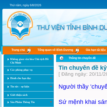
Thứ năm, ngày 6/8/2026
Trang chủ
Tổng quan về Bình Dương
Gia hạn tài liệu
Thông tin chuyên đề
Không gian văn hóa Chủ tịch Hồ
Chí Minh
Tin chuyên đề kỷ
Các phòng phục vụ
[ Đăng ngày: 20/11/2
Dành cho bạn đọc
Người thầy 'chuyển
Tin tức - sự kiện
Giới thiệu sách
Sứ mệnh khai sán
Sản Phẩm Thông Tin