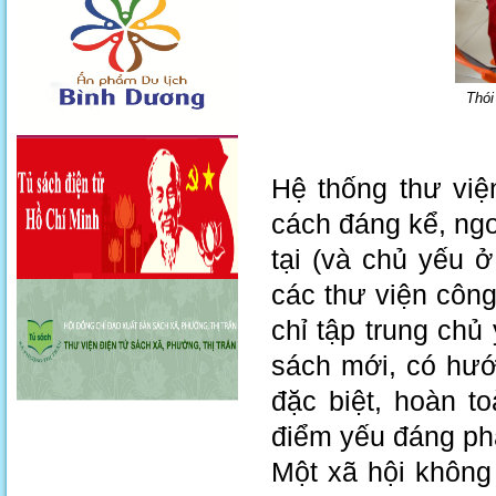
Thói
Hệ thống thư việ
cách đáng kể, ngo
tại (và chủ yếu ở
các thư viện côn
chỉ tập trung ch
sách mới, có hướ
đặc biệt, hoàn t
điểm yếu đáng phả
Một xã hội không 