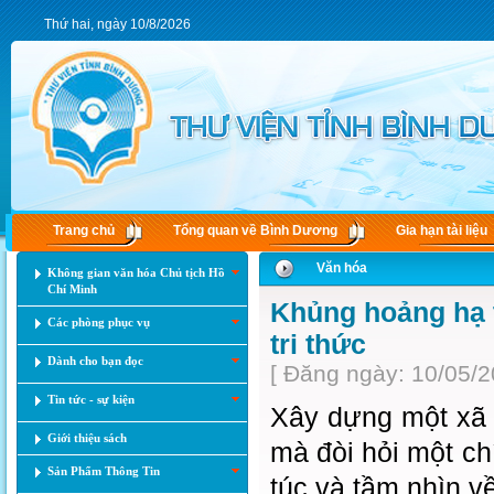
Thứ hai, ngày 10/8/2026
Trang chủ
Tổng quan về Bình Dương
Gia hạn tài liệu
Văn hóa
Không gian văn hóa Chủ tịch Hồ
Chí Minh
Khủng hoảng hạ t
Các phòng phục vụ
tri thức
Dành cho bạn đọc
[ Đăng ngày: 10/05/2
Tin tức - sự kiện
Xây dựng một xã 
Giới thiệu sách
mà đòi hỏi một ch
Sản Phẩm Thông Tin
túc và tầm nhìn v