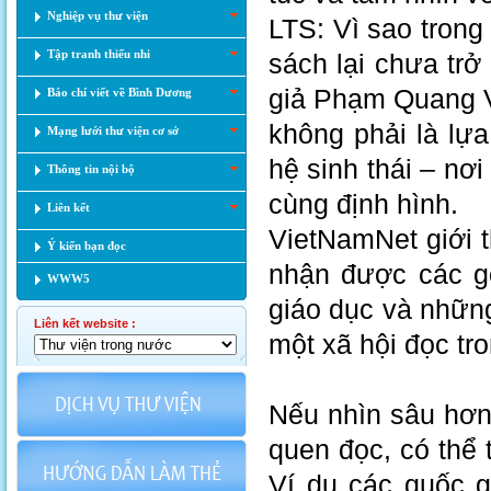
Nghiệp vụ thư viện
LTS: Vì sao trong
Tập tranh thiếu nhi
sách lại chưa trở
giả Phạm Quang V
Báo chí viết về Bình Dương
không phải là lự
Mạng lưới thư viện cơ sở
hệ sinh thái – nơi
Thông tin nội bộ
cùng định hình.
Liên kết
VietNamNet giới 
Ý kiến bạn đọc
nhận được các gó
WWW5
giáo dục và nhữn
Liên kết website :
một xã hội đọc tro
Nếu nhìn sâu hơn 
quen đọc, có thể 
Ví dụ các quốc g