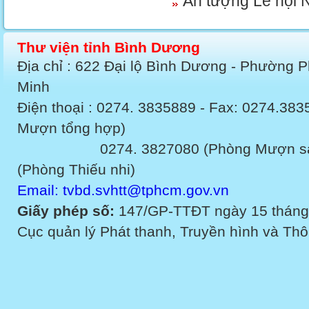
Ấn tượng Lễ hội 
Thư viện tỉnh Bình Dương
Địa chỉ : 622 Đại lộ Bình Dương - Phường 
Minh
Điện thoại : 0274. 3835889 - Fax: 0274.3
Mượn tổng hợp)
0274. 3827080 (Phòng Mượn sách v
(Phòng Thiếu nhi)
Email: tvbd.svhtt@tphcm.gov.vn
Giấy phép số:
147/GP-TTĐT ngày 15 tháng
Cục quản lý Phát thanh, Truyền hình và Thôn