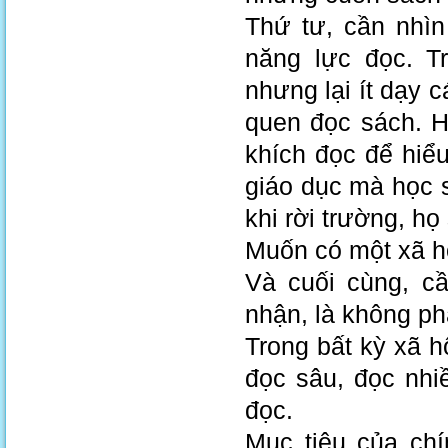
Thứ tư, cần nhìn 
năng lực đọc. T
nhưng lại ít dạy c
quen đọc sách. H
khích đọc để hiể
giáo dục mà học s
khi rời trường, h
Muốn có một xã hộ
Và cuối cùng, c
nhận, là không ph
Trong bất kỳ xã h
đọc sâu, đọc nhi
đọc.
Mục tiêu của chí