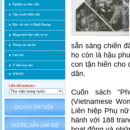
Nghiệp vụ thư viện
Tập tranh thiếu nhi
Báo chí viết về Bình Dương
Mạng lưới thư viện cơ sở
sẵn sàng chiến đấ
Thông tin nội bộ
họ còn là hậu ph
Liên kết
con tận hiến cho 
Ý kiến bạn đọc
dân.
WWW5
Liên kết website :
Cuốn sách "P
(Vietnamese Wom
Liên hiệp Phụ nữ
hành với 188 tran
hoạt động và nhữ