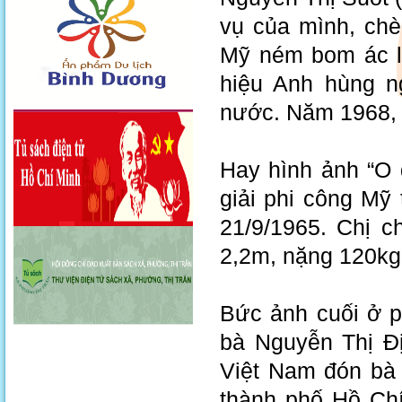
vụ của mình, ch
Mỹ ném bom ác l
hiệu Anh hùng n
nước. Năm 1968, b
Hay hình ảnh “O 
giải phi công Mỹ
21/9/1965. Chị c
2,2m, nặng 120kg
Bức ảnh cuối ở p
bà Nguyễn Thị Đ
Việt Nam đón bà
thành phố Hồ Ch