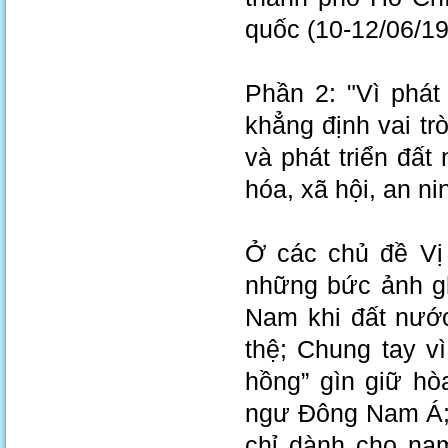
quốc (10-12/06/19
Phần 2: "Vì phát
khẳng định vai tr
và phát triển đất 
hóa, xã hội, an n
Ở các chủ đề Vị
những bức ảnh gh
Nam khi đất nước
thệ; Chung tay v
hồng” gìn giữ hò
ngư Đông Nam Á;
chỉ dành cho nam