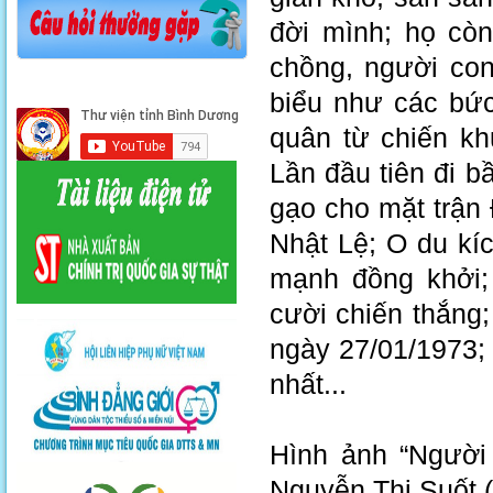
đời mình; họ cò
chồng, người con
biểu như các bức
quân từ chiến kh
Lần đầu tiên đi 
gạo cho mặt trận
Nhật Lệ; O du kí
mạnh đồng khởi;
cười chiến thắng;
ngày 27/01/1973;
nhất...
Hình ảnh “Người
Nguyễn Thị Suốt 