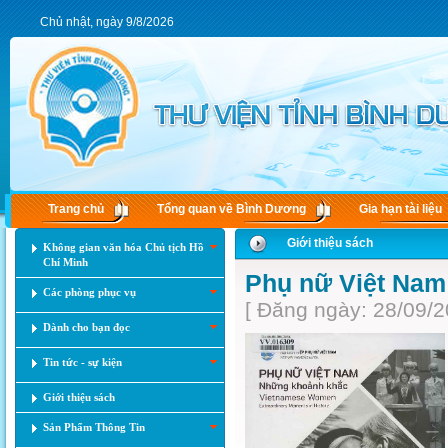
Chủ nhật, ngày 9/8/2026
Trang chủ
Tổng quan về Bình Dương
Gia hạn tài liệu
Giới thiệu sách
Không gian văn hóa Chủ tịch Hồ
Chí Minh
Phụ nữ Việt Nam
Các phòng phục vụ
[ Đăng ngày: 28/09/2
Dành cho bạn đọc
Tin tức - sự kiện
Giới thiệu sách
Sản Phẩm Thông Tin