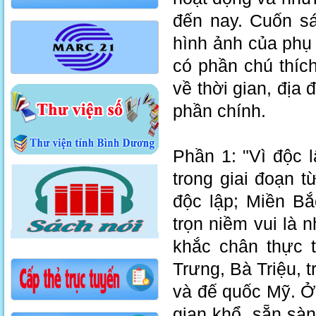
đến nay. Cuốn s
hình ảnh của phụ
có phần chú thíc
về thời gian, địa
phần chính.
Phần 1: "Vì độc 
trong giai đoạn 
độc lập; Miền B
trọn niềm vui là
khắc chân thực t
Trưng, Bà Triệu, 
và đế quốc Mỹ. Ở 
gian khổ, sẵn sàn